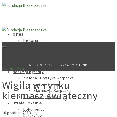
O nas
Historia
Cele fundacji
Dokumenty
Zarząd
Rada
WIGILA W RYNKU – KIERMASZ ŚWIĄTECZNY
Home
»
Main
»
Wigila w rynku – kiermasz świąteczny
Nasze programy
Zielona Turystyka Karpacka
Wigila w rynku –
Zielony Rower
Ekomuzea Karpackie
kiermasz świąteczny
Ekonomia społeczna
Działaj lokalnie
Dokumenty
10 grudnia, 2013
Darczyńcy