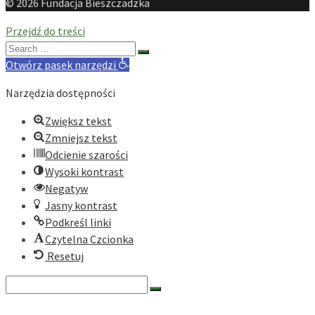
© 2026 Fundacja Bieszczadzka
Przejdź do treści
Search
for:
Otwórz pasek narzędzi
Narzędzia dostępności
Zwiększ tekst
Zmniejsz tekst
Odcienie szarości
Wysoki kontrast
Negatyw
Jasny kontrast
Podkreśl linki
Czytelna Czcionka
Resetuj
Search
for:
O nas