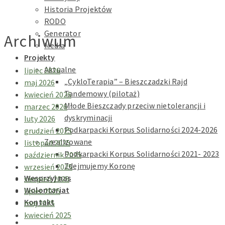
Historia Projektów
RODO
Generator
Archiwum
Media
Projekty
Aktualne
lipiec 2026
„CykloTerapia” – Bieszczadzki Rajd
maj 2026
Tandemowy (pilotaż)
kwiecień 2026
Młode Bieszczady przeciw nietolerancji i
marzec 2026
dyskryminacji
luty 2026
Podkarpacki Korpus Solidarności 2024-2026
grudzień 2025
Zrealizowane
listopad 2025
Podkarpacki Korpus Solidarności 2021- 2023
październik 2025
Zdejmujemy Koronę
wrzesień 2025
Wesprzyj nas
sierpień 2025
Wolontariat
lipiec 2025
Kontakt
maj 2025
kwiecień 2025