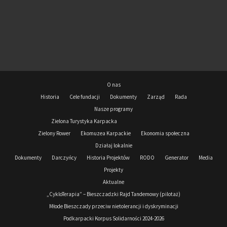
O nas
Historia
Cele fundacji
Dokumenty
Zarząd
Rada
Nasze programy
Zielona Turystyka Karpacka
Zielony Rower
Ekomuzea Karpackie
Ekonomia społeczna
Działaj lokalnie
Dokumenty
Darczyńcy
Historia Projektów
RODO
Generator
Media
Projekty
Aktualne
„CykloTerapia” – Bieszczadzki Rajd Tandemowy (pilotaż)
Młode Bieszczady przeciw nietolerancji i dyskryminacji
Podkarpacki Korpus Solidarności 2024-2026