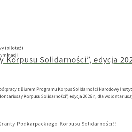
y (pilotaż)
ryminacji
 Korpusu Solidarności”, edycja 202
spółpracy z Biurem Programu Korpus Solidarności Narodowy Inst
ntariuszy Korpusu Solidarności”, edycja 2026 r., dla wolontariu
ranty Podkarpackiego Korpusu Solidarności!!