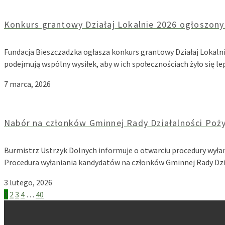
Konkurs grantowy Działaj Lokalnie 2026 ogłoszony
Fundacja Bieszczadzka ogłasza konkurs grantowy Działaj Lokaln
podejmują wspólny wysiłek, aby w ich społecznościach żyło się 
7 marca, 2026
Nabór na członków Gminnej Rady Działalności Poż
Burmistrz Ustrzyk Dolnych informuje o otwarciu procedury wyła
Procedura wyłaniania kandydatów na członków Gminnej Rady Dzi
3 lutego, 2026
Stronicowanie
1
2
3
4
…
40
wpisów