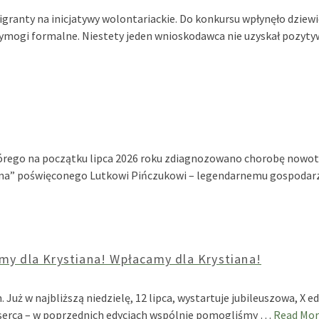
granty na inicjatywy wolontariackie. Do konkursu wpłynęło dziew
 wymogi formalne. Niestety jeden wnioskodawca nie uzyskał poz
rego na początku lipca 2026 roku zdiagnozowano chorobę nowotw
onina” poświęconego Lutkowi Pińczukowi – legendarnemu gospoda
my dla Krystiana! Wpłacamy dla Krystiana!
uż w najbliższą niedzielę, 12 lipca, wystartuje jubileuszowa, X e
e serca – w poprzednich edycjach wspólnie pomogliśmy …
Read Mor