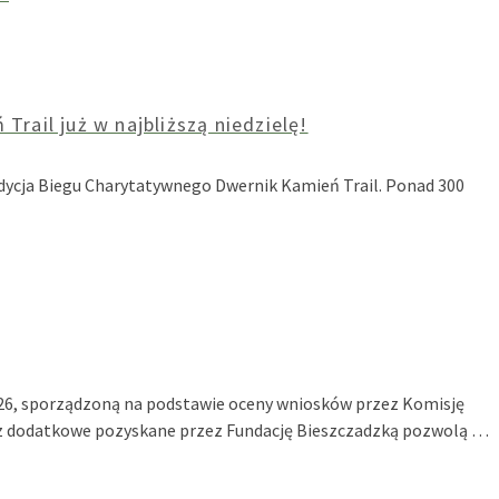
rail już w najbliższą niedzielę!
X edycja Biegu Charytatywnego Dwernik Kamień Trail. Ponad 300
2026, sporządzoną na podstawie oceny wniosków przez Komisję
raz dodatkowe pozyskane przez Fundację Bieszczadzką pozwolą …