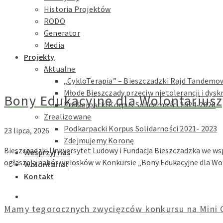
Historia Projektów
RODO
Generator
Media
Projekty
Aktualne
„CykloTerapia” – Bieszczadzki Rajd Tandemow
Młode Bieszczady przeciw nietolerancji i dysk
Bony Edukacyjne dla Wolontariuszy
Podkarpacki Korpus Solidarności 2024-2026
Zrealizowane
Podkarpacki Korpus Solidarności 2021- 2023
23 lipca, 2026
Zdejmujemy Koronę
Bieszczadzki Uniwersytet Ludowy i Fundacja Bieszczadzka we w
Wesprzyj nas
ogłaszają nabór wniosków w Konkursie „Bony Edukacyjne dla Wolo
Wolontariat
Kontakt
Mamy tegorocznych zwycięzców konkursu na Mini G