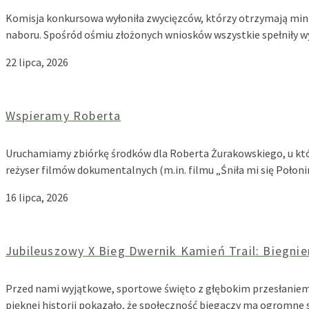
Komisja konkursowa wyłoniła zwycięzców, którzy otrzymają mini
naboru. Spośród ośmiu złożonych wniosków wszystkie spełniły
22 lipca, 2026
Wspieramy Roberta
Uruchamiamy zbiórkę środków dla Roberta Żurakowskiego, u któ
reżyser filmów dokumentalnych (m.in. filmu „Śniła mi się Poł
16 lipca, 2026
Jubileuszowy X Bieg Dwernik Kamień Trail: Biegnie
Przed nami wyjątkowe, sportowe święto z głębokim przesłaniem. J
pięknej historii pokazało, że społeczność biegaczy ma ogromn