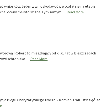
ięć wniosków. Jeden z wnioskodawców wycofał się na etapie
ytywnej oceny merytorycznej.Tym samym …
Read More
orową. Robert to mieszkający od kilku lat w Bieszczadach
rzowi schroniska …
Read More
dycja Biegu Charytatywnego Dwernik Kamień Trail. Dziesięć lat
e