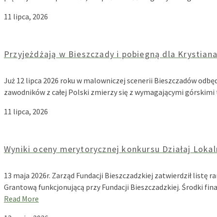
11 lipca, 2026
Przyjeżdżają w Bieszczady i pobiegną dla Krystiana
Już 12 lipca 2026 roku w malowniczej scenerii Bieszczadów odbęd
zawodników z całej Polski zmierzy się z wymagającymi górskimi
11 lipca, 2026
Wyniki oceny merytorycznej konkursu Działaj Lokal
13 maja 2026r. Zarząd Fundacji Bieszczadzkiej zatwierdził list
Grantową funkcjonującą przy Fundacji Bieszczadzkiej. Środki 
Read More