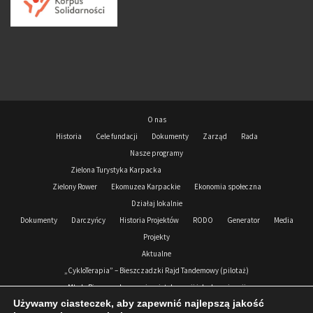
O nas
Historia
Cele fundacji
Dokumenty
Zarząd
Rada
Nasze programy
Zielona Turystyka Karpacka
Zielony Rower
Ekomuzea Karpackie
Ekonomia społeczna
Działaj lokalnie
Dokumenty
Darczyńcy
Historia Projektów
RODO
Generator
Media
Projekty
Aktualne
„CykloTerapia” – Bieszczadzki Rajd Tandemowy (pilotaż)
Młode Bieszczady przeciw nietolerancji i dyskryminacji
Używamy ciasteczek, aby zapewnić najlepszą jakość
Podkarpacki Korpus Solidarności 2024-2026