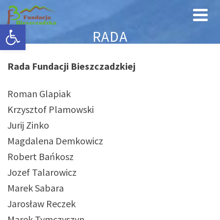
Otwórz pasek narzędzi
RADA
Rada Fundacji Bieszczadzkiej
Roman Glapiak
Krzysztof Plamowski
Jurij Zinko
Magdalena Demkowicz
Robert Bańkosz
Jozef Talarowicz
Marek Sabara
Jarosław Reczek
Marek Tymczyszyn