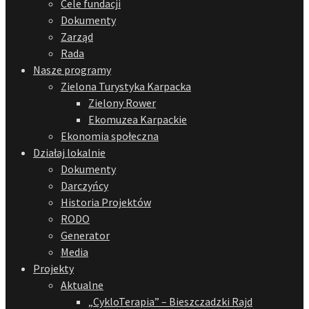
Cele fundacji
Dokumenty
Zarząd
Rada
Nasze programy
Zielona Turystyka Karpacka
Zielony Rower
Ekomuzea Karpackie
Ekonomia społeczna
Działaj lokalnie
Dokumenty
Darczyńcy
Historia Projektów
RODO
Generator
Media
Projekty
Aktualne
„CykloTerapia” – Bieszczadzki Rajd