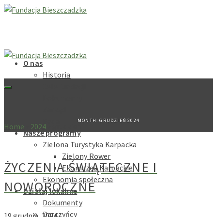
O nas
Historia
Cele fundacji
Dokumenty
Zarząd
Rada
MONTH: GRUDZIEŃ 2024
Home
»
2024
»
grudzień
Nasze programy
Zielona Turystyka Karpacka
Zielony Rower
ŻYCZENIA ŚWIĄTECZNE I
Ekomuzea Karpackie
Ekonomia społeczna
NOWOROCZNE
Działaj lokalnie
Dokumenty
Darczyńcy
19 grudnia, 2024