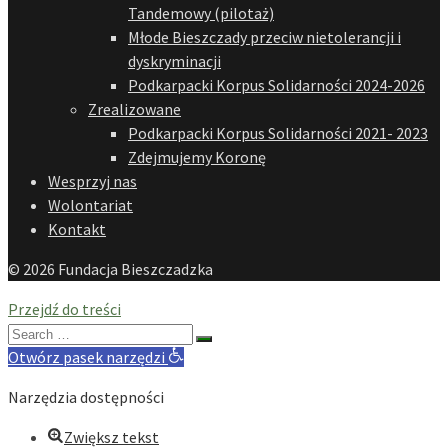
Tandemowy (pilotaż)
Młode Bieszczady przeciw nietolerancji i
dyskryminacji
Podkarpacki Korpus Solidarności 2024-2026
Zrealizowane
Podkarpacki Korpus Solidarności 2021- 2023
Zdejmujemy Koronę
Wesprzyj nas
Wolontariat
Kontakt
© 2026 Fundacja Bieszczadzka
Przejdź do treści
Search
for:
Otwórz pasek narzędzi
Narzędzia dostępności
Zwiększ tekst