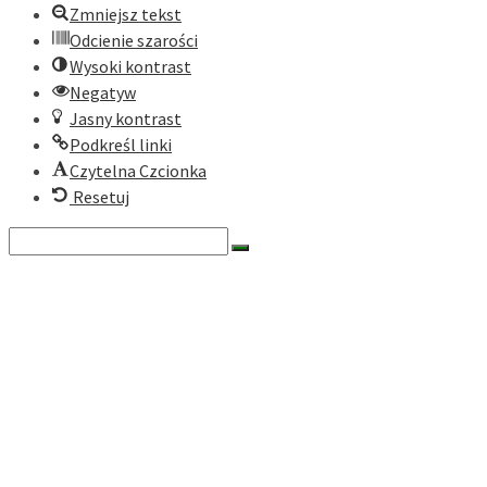
Zmniejsz tekst
Odcienie szarości
Wysoki kontrast
Negatyw
Jasny kontrast
Podkreśl linki
Czytelna Czcionka
Resetuj
Search
for:
O nas
Historia
Cele fundacji
Dokumenty
Zarząd
Rada
Nasze programy
Zielona Turystyka Karpacka
Zielony Rower
Ekomuzea Karpackie