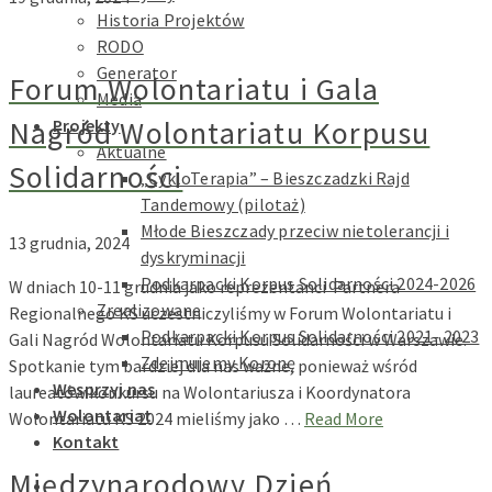
Historia Projektów
RODO
Generator
Forum Wolontariatu i Gala
Media
Nagród Wolontariatu Korpusu
Projekty
Aktualne
Solidarności
„CykloTerapia” – Bieszczadzki Rajd
Tandemowy (pilotaż)
Młode Bieszczady przeciw nietolerancji i
13 grudnia, 2024
dyskryminacji
Podkarpacki Korpus Solidarności 2024-2026
W dniach 10-11 grudnia jako reprezentanci Partnera
Zrealizowane
Regionalnego KS uczestniczyliśmy w Forum Wolontariatu i
Podkarpacki Korpus Solidarności 2021- 2023
Gali Nagród Wolontariatu Korpusu Solidarności w Warszawie.
Zdejmujemy Koronę
Spotkanie tym bardziej dla nas ważne, ponieważ wśród
Wesprzyj nas
laureatów konkursu na Wolontariusza i Koordynatora
Wolontariat
Wolontariatu KS 2024 mieliśmy jako …
Read More
Kontakt
Międzynarodowy Dzień