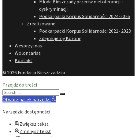
Młode Bieszczady przeciw nietolerancji i
dyskryminacji
Podkarpacki Korpus Solidarności 2024-2026
Zrealizowane
Podkarpacki Korpus Solidarności 2021- 2023
Zdejmujemy Koronę
Wesprzyj nas
Wolontariat
Kontakt
© 2026 Fundacja Bieszczadzka
Przejdź do treści
Search
for:
Otwórz pasek narzędzi
Narzędzia dostępności
Zwiększ tekst
Zmniejsz tekst