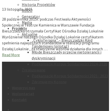
Historia Projektów
13 listopada, 2015
RODO
Generator
28 października 2015r. podczas Festiwalu Aktywności
Media
Społecznej w Teatrze Kamienica w Warszawie Fundacja
Projekty
Bieszczadzka otrzymała Certyfikat Ośrodka Działaj Lokalnie
Aktualne
Wyróżnienie naszego Ośrodka Działaj Lokalnie certyfikatem
„CykloTerapia” – Bieszczadzki Rajd
spełnienia najwyższych standardów w realizacji programu
Tandemowy (pilotaż)
Działaj Lokalnie , za stworzenie wzorów działania dla innych …
Młode Bieszczady przeciw nietolerancji i
Read More
dyskryminacji
Podkarpacki Korpus Solidarności 2024-2026
Zrealizowane
Podkarpacki Korpus Solidarności 2021- 2023
Zdejmujemy Koronę
Wesprzyj nas
Wolontariat
Kontakt