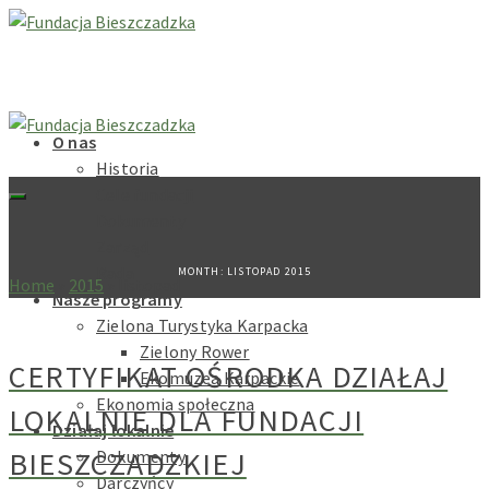
O nas
Historia
Cele fundacji
Dokumenty
Zarząd
Rada
MONTH: LISTOPAD 2015
Home
»
2015
»
listopad
Nasze programy
Zielona Turystyka Karpacka
Zielony Rower
CERTYFIKAT OŚRODKA DZIAŁAJ
Ekomuzea Karpackie
Ekonomia społeczna
LOKALNIE DLA FUNDACJI
Działaj lokalnie
BIESZCZADZKIEJ
Dokumenty
Darczyńcy