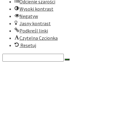
Odcienie szarości
Wysoki kontrast
Negatyw
Jasny kontrast
Podkreśl linki
Czytelna Czcionka
Resetuj
Search
for:
O nas
Historia
Cele fundacji
Dokumenty
Zarząd
Rada
Nasze programy
Zielona Turystyka Karpacka
Zielony Rower
Ekomuzea Karpackie
Ekonomia społeczna