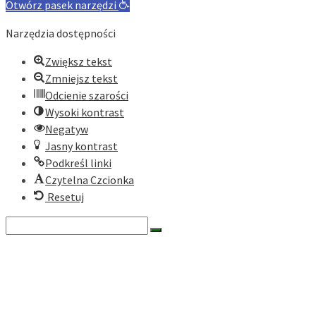
for:
Otwórz pasek narzędzi
Narzędzia dostępności
Zwiększ tekst
Zmniejsz tekst
Odcienie szarości
Wysoki kontrast
Negatyw
Jasny kontrast
Podkreśl linki
Czytelna Czcionka
Resetuj
Search
for:
O nas
Historia
Cele fundacji
Dokumenty
Zarząd