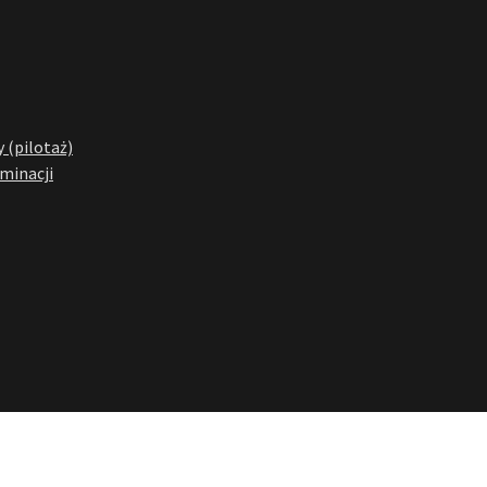
 (pilotaż)
yminacji