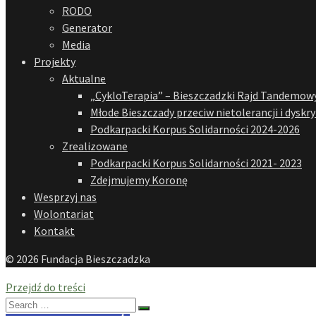
RODO
Generator
Media
Projekty
Aktualne
„CykloTerapia” – Bieszczadzki Rajd Tandemowy
Młode Bieszczady przeciw nietolerancji i dyskr
Podkarpacki Korpus Solidarności 2024-2026
Zrealizowane
Podkarpacki Korpus Solidarności 2021- 2023
Zdejmujemy Koronę
Wesprzyj nas
Wolontariat
Kontakt
© 2026 Fundacja Bieszczadzka
Przejdź do treści
Search