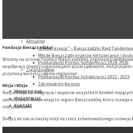
Historia Projektów
RODO
Generator
Media
Projekty
Aktualne
Fundacja Bieszczadzka
„CykloTerapia” – Bieszczadzki Rajd Tandemow
Młode Bieszczady przeciw nietolerancji i dysk
Witamy na stronie Fundacji Bieszczadzkiej, organizacji dedykowa
Podkarpacki Korpus Solidarności 2024-2026
współpracy między organizacjami pozarządowymi, instytucjami 
Zrealizowane
przyniosą korzyści całemu regionowi.
Podkarpacki Korpus Solidarności 2021- 2023
Zdejmujemy Koronę
Misja i Wizja
Wesprzyj nas
Nasza misja to integracja i wsparcie wszystkich działań mających
Wolontariat
społeczności. Nasza wizja to region Bieszczadów, który rozwija 
Kontakt
mieszkańcom.
Dołącz do nas w naszej misji na rzecz zrównoważonego rozwoju