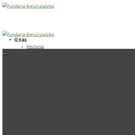
O nas
Historia
Cele fundacji
Dokumenty
Zarząd
Rada
Nasze programy
Zielona Turystyka Karpacka
Zielony Rower
Ekomuzea Karpackie
Ekonomia społeczna
Działaj lokalnie
Dokumenty
Darczyńcy