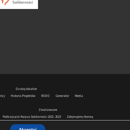
Działaj lokalnie
yńcy
Historia Projektów
RODO
Generator
Media
Zrealizowane
Podkarpacki Korpus Solidarności 2021- 2023
Zdejmujemy Koronę
Akceptuj