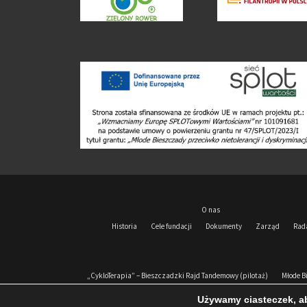
O nas
Historia
Cele fundacji
Dokumenty
Zarząd
Rad
„CykloTerapia” – Bieszczadzki Rajd Tandemowy (pilotaż)
Młode B
Używamy ciasteczek, ab