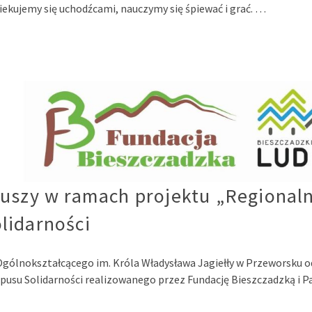
piekujemy się uchodźcami, nauczymy się śpiewać i grać. …
iuszy w ramach projektu „Regional
lidarności
 Ogólnokształcącego im. Króla Władysława Jagiełły w Przeworsku o
usu Solidarności realizowanego przez Fundację Bieszczadzką i Pa