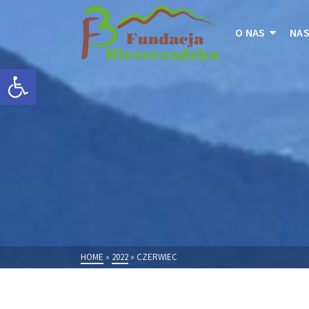
O NAS
NAS
Otwórz pasek narzędzi
HOME
»
2022
»
CZERWIEC