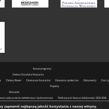
Nasze programy
Zielona Turystyka Karpacka
a
Zielony Rower
Ekomuzea Karpackie
Ekonomia społeczna
Dokumenty
Darcz
Projekty
Aktualne
ieszczady przeciw nietolerancji i dyskryminacji
Podkarpacki Korpus Solidarności 2024-2026
Wesprzyj nas
Wolontariat
Kontakt
y zapewnić najlepszą jakość korzystania z naszej witryny.