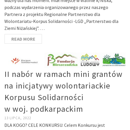
ważny dla nas moment miał miejsce w Walinie k/Niska,
podczas wydarzenia organizowanego przez naszego
Partnera z projektu Regionalne Partnerstwo dla
Wolontariatu-Korpus Solidarności -LGD „Partnerstwo dla
Ziemi Niżańskiej”. …
READ MORE
II nabór w ramach mini grantów
na inicjatywy wolontariackie
Korpusu Solidarności
w woj. podkarpackim
13 LIPCA, 2022
DLA KOGO? CELE KONKURSU: Celem Konkursu jest