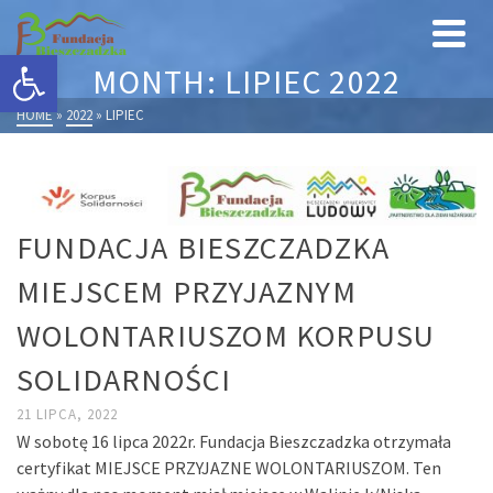
Otwórz pasek narzędzi
MONTH: LIPIEC 2022
HOME
»
2022
»
LIPIEC
FUNDACJA BIESZCZADZKA
MIEJSCEM PRZYJAZNYM
WOLONTARIUSZOM KORPUSU
SOLIDARNOŚCI
21 LIPCA, 2022
W sobotę 16 lipca 2022r. Fundacja Bieszczadzka otrzymała
certyfikat MIEJSCE PRZYJAZNE WOLONTARIUSZOM. Ten