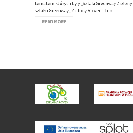
tematem których były „Szlaki Greenway Zielony 
szlaku Greenway „Zielony Rower ” Ten …
READ MORE
Stronicowanie
wpisów