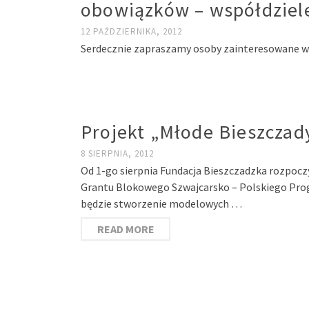
obowiązków – współdziele
12 PAŹDZIERNIKA, 2012
Serdecznie zapraszamy osoby zainteresowane wzi
Projekt „Młode Bieszczady
8 SIERPNIA, 2012
Od 1-go sierpnia Fundacja Bieszczadzka rozpocz
Grantu Blokowego Szwajcarsko – Polskiego Prog
będzie stworzenie modelowych …
READ MORE