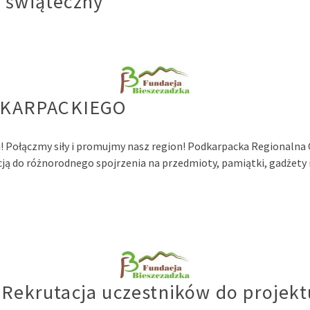
z świąteczny
DKARPACKIEGO
ycji! Połączmy siły i promujmy nasz region! Podkarpacka Regionaln
cją do różnorodnego spojrzenia na przedmioty, pamiątki, gadżety 
 Rekrutacja uczestników do projekt