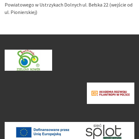
Powiatowego w Ustrzykach Dolnych ul. Bełska 22 (wejście od
ul. Pionierskiej)