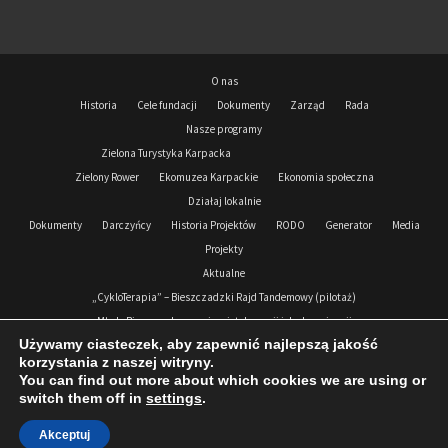
O nas
Historia
Cele fundacji
Dokumenty
Zarząd
Rada
Nasze programy
Zielona Turystyka Karpacka
Zielony Rower
Ekomuzea Karpackie
Ekonomia społeczna
Działaj lokalnie
Dokumenty
Darczyńcy
Historia Projektów
RODO
Generator
Media
Projekty
Aktualne
„CykloTerapia” – Bieszczadzki Rajd Tandemowy (pilotaż)
Młode Bieszczady przeciw nietolerancji i dyskryminacji
Używamy ciasteczek, aby zapewnić najlepszą jakość
Podkarpacki Korpus Solidarności 2024-2026
korzystania z naszej witryny.
Zrealizowane
You can find out more about which cookies we are using or
Podkarpacki Korpus Solidarności 2021- 2023
Zdejmujemy Koronę
switch them off in
settings
.
Wesprzyj nas
Wolontariat
Kontakt
Akceptuj
© 2026 Fundacja Bieszczadzka