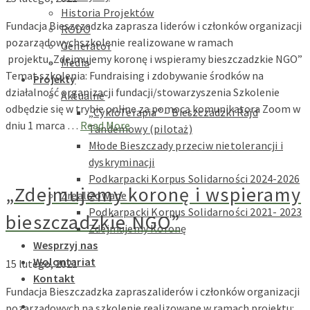
Historia Projektów
Fundacja Bieszczadzka zaprasza liderów i członków organizacji
RODO
pozarządowychszkolenie realizowane w ramach
Generator
projektu„Zdejmujemy koronę i wspieramy bieszczadzkie NGO”
Media
Temat szkolenia: Fundraising i zdobywanie środków na
Projekty
działalność organizacji fundacji/stowarzyszenia Szkolenie
Aktualne
odbędzie się w trybie online za pomocą komunikatora Zoom w
„CykloTerapia” – Bieszczadzki Rajd
dniu 1 marca …
Read More
Tandemowy (pilotaż)
Młode Bieszczady przeciw nietolerancji i
dyskryminacji
Podkarpacki Korpus Solidarności 2024-2026
„Zdejmujemy koronę i wspieramy
Zrealizowane
Podkarpacki Korpus Solidarności 2021- 2023
bieszczadzkie NGO”
Zdejmujemy Koronę
Wesprzyj nas
Wolontariat
15 lutego, 2021
Kontakt
Fundacja Bieszczadzka zapraszaliderów i członków organizacji
pozarządowych na szkolenie realizowane w ramach projektu: