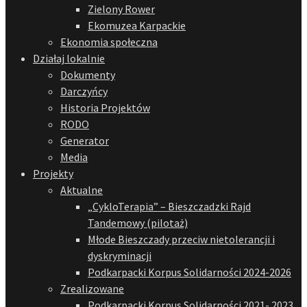
Zielony Rower
Ekomuzea Karpackie
Ekonomia społeczna
Działaj lokalnie
Dokumenty
Darczyńcy
Historia Projektów
RODO
Generator
Media
Projekty
Aktualne
„CykloTerapia” – Bieszczadzki Rajd
Tandemowy (pilotaż)
Młode Bieszczady przeciw nietolerancji i
dyskryminacji
Podkarpacki Korpus Solidarności 2024-2026
Zrealizowane
Podkarpacki Korpus Solidarności 2021- 2023