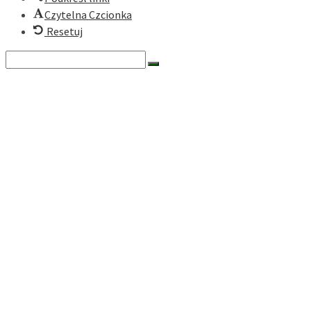
Czytelna Czcionka
Resetuj
Search
for:
O nas
Historia
Cele fundacji
Dokumenty
Zarząd
Rada
Nasze programy
Zielona Turystyka Karpacka
Zielony Rower
Ekomuzea Karpackie
Ekonomia społeczna
Działaj lokalnie
Dokumenty
Darczyńcy
Historia Projektów
RODO
Generator