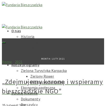
O nas
Historia
Cele fundacji
Dokumenty
Zarząd
Rada
MONTH: LUTY 2021
Home
»
2021
»
luty
Nasze programy
Zielona Turystyka Karpacka
Zielony Rower
„Zdejmujemy koronę i wspieramy
Ekomuzea Karpackie
Ekonomia społeczna
bieszczadzkie NGO”
Działaj lokalnie
Dokumenty
Darczyńcy
25 lutego, 2021