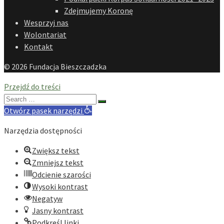
Zdejmujemy Koronę
Wesprzyj nas
Wolontariat
Kontakt
© 2026 Fundacja Bieszczadzka
Przejdź do treści
Search
for:
Otwórz pasek narzędzi
Narzędzia dostępności
Zwiększ tekst
Zmniejsz tekst
Odcienie szarości
Wysoki kontrast
Negatyw
Jasny kontrast
Podkreśl linki