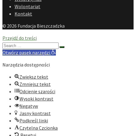
Wolontariat
Kontakt
© 2026 Fundacja Bieszczadzka
Przejdź do treści
Search
for:
Otwórz pasek narzędzi
Narzędzia dostępności
Zwiększ tekst
Zmniejsz tekst
Odcienie szarości
Wysoki kontrast
Negatyw
Jasny kontrast
Podkreśl linki
Czytelna Czcionka
Resetuj