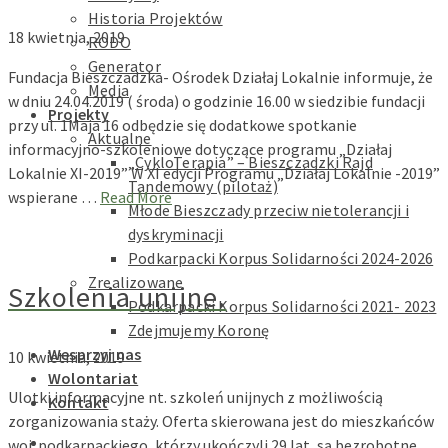
Historia Projektów
18 kwietnia, 2019
RODO
Generator
Fundacja Bieszczadzka- Ośrodek Działaj Lokalnie informuje, że
Media
w dniu 24.04.2019 ( środa) o godzinie 16.00 w siedzibie fundacji
Projekty
przy ul. 1Maja 16 odbędzie się dodatkowe spotkanie
Aktualne
informacyjno-szkoleniowe dotyczące programu „Działaj
„CykloTerapia” – Bieszczadzki Rajd
Lokalnie XI-2019” W XI edycji Programu „Działaj Lokalnie -2019”
Tandemowy (pilotaż)
wspierane …
Read More
Młode Bieszczady przeciw nietolerancji i
dyskryminacji
Podkarpacki Korpus Solidarności 2024-2026
Zrealizowane
Szkolenia unijne.
Podkarpacki Korpus Solidarności 2021- 2023
Zdejmujemy Koronę
Wesprzyj nas
10 kwietnia, 2019
Wolontariat
Ulotki informacyjne nt. szkoleń unijnych z możliwością
Kontakt
zorganizowania staży. Oferta skierowana jest do mieszkańców
woj. podkarpackiego, którzy ukończyli 29 lat, są bezrobotne