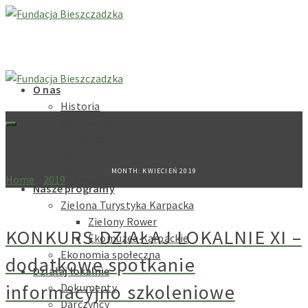
O nas
Historia
Cele fundacji
Dokumenty
Zarząd
Rada
MONTH: KWIECIEŃ 2019
Home
»
2019
»
kwiecień
Nasze programy
Zielona Turystyka Karpacka
Zielony Rower
KONKURS DZIAŁAJ LOKALNIE XI –
Ekomuzea Karpackie
Ekonomia społeczna
dodatkowe spotkanie
Działaj lokalnie
informacyjno szkoleniowe
Dokumenty
Darczyńcy