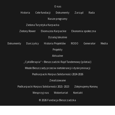
O nas
Historia
Cele fundacji
Dokumenty
Zarząd
Rada
Nasze programy
Zielona Turystyka Karpacka
Zielony Rower
Ekomuzea Karpackie
Ekonomia społeczna
Działaj lokalnie
Dokumenty
Darczyńcy
Historia Projektów
RODO
Generator
Media
Projekty
Aktualne
„CykloTerapia” – Bieszczadzki Rajd Tandemowy (pilotaż)
Młode Bieszczady przeciw nietolerancji i dyskryminacji
Podkarpacki Korpus Solidarności 2024-2026
Zrealizowane
Podkarpacki Korpus Solidarności 2021- 2023
Zdejmujemy Koronę
Wesprzyj nas
Wolontariat
Kontakt
© 2026 Fundacja Bieszczadzka