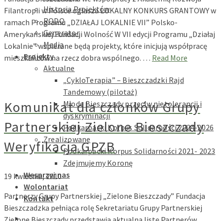
Historia Projektów
Filantropii w Polsce ogłasza LOKALNY KONKURS GRANTOWY w
RODO
ramach Programu „DZIAŁAJ LOKALNIE VII” Polsko-
Generator
Amerykańskiej Fundacji Wolność W VII edycji Programu „Działaj
Media
Lokalnie” wspierane będą projekty, które inicjują współpracę
Projekty
mieszkańców na rzecz dobra wspólnego. …
Read More
Aktualne
„CykloTerapia” – Bieszczadzki Rajd
Tandemowy (pilotaż)
Komunikat dla członków Grupy
Młode Bieszczady przeciw nietolerancji i
dyskryminacji
Partnerskiej Zielone Bieszczady
Podkarpacki Korpus Solidarności 2024-2026
Zrealizowane
Weryfikacja GPZB
Podkarpacki Korpus Solidarności 2021- 2023
Zdejmujemy Koronę
Wesprzyj nas
19 kwietnia, 2010
Wolontariat
Partnerzy Grupy Partnerskiej „Zielone Bieszczady” Fundacja
Kontakt
Bieszczadzka pełniąca rolę Sekretariatu Grupy Partnerskiej
Zielone Bieszczady przedstawia aktualną listę Partnerów