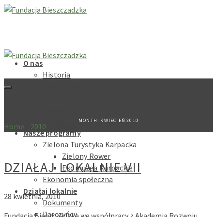
O nas
Historia
Cele fundacji
Dokumenty
Zarząd
Rada
MONTH: KWIECIEŃ 2010
Home
»
2010
»
kwiecień
Nasze programy
Zielona Turystyka Karpacka
Zielony Rower
DZIAŁAJ LOKALNIE VII
Ekomuzea Karpackie
Ekonomia społeczna
Działaj lokalnie
28 kwietnia, 2010
Dokumenty
Darczyńcy
Fundacja Bieszczadzka we współpracy z Akademią Rozwoju