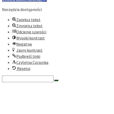
Narzędzia dostępności
Zwiększ tekst
Zmniejsz tekst
Odcienie szarości
Wysoki kontrast
Negatyw
Jasny kontrast
Podkreśl linki
Czytelna Czcionka
Resetuj
Search
for:
O nas
Historia
Cele fundacji
Dokumenty
Zarząd