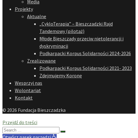
Media
Projekty
Aktualne
„CykloTerapia” – Bieszczadzki Rajd
Tandemowy (pilotaż)
Młode Bieszczady przeciw nietolerancji i
dyskryminacji
Podkarpacki Korpus Solidarności 2024-2026
Zrealizowane
Podkarpacki Korpus Solidarności 2021- 2023
Zdejmujemy Koronę
Wesprzyj nas
Wolontariat
Kontakt
© 2026 Fundacja Bieszczadzka
Przejdź do treści
Search
for:
Otwórz pasek narzędzi