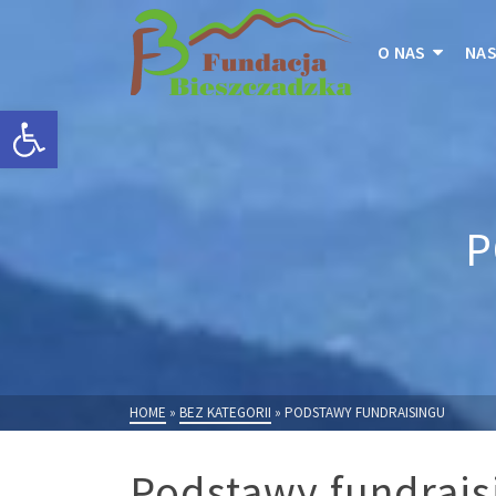
O NAS
NAS
Otwórz pasek narzędzi
P
HOME
»
BEZ KATEGORII
»
PODSTAWY FUNDRAISINGU
Podstawy fundrais