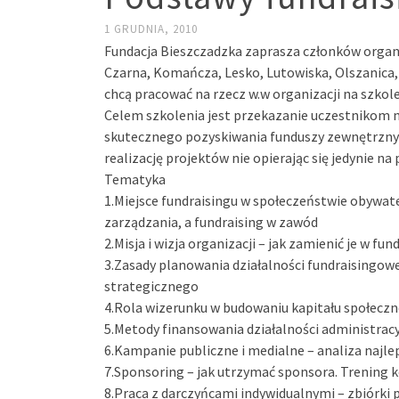
1 GRUDNIA, 2010
Fundacja Bieszczadzka zaprasza członków organiz
Czarna, Komańcza, Lesko, Lutowiska, Olszanica, 
chcą pracować na rzecz w.w organizacji na szkol
Celem szkolenia jest przekazanie uczestnikom n
skutecznego pozyskiwania funduszy zewnętrznych
realizację projektów nie opierając się jedynie na
Tematyka
1.Miejsce fundraisingu w społeczeństwie obywate
zarządzania, a fundraising w zawód
2.Misja i wizja organizacji – jak zamienić je w f
3.Zasady planowania działalności fundraisingowe
strategicznego
4.Rola wizerunku w budowaniu kapitału społeczn
5.Metody finansowania działalności administracy
6.Kampanie publiczne i medialne – analiza najle
7.Sponsoring – jak utrzymać sponsora. Trening k
8.Praca z darczyńcami indywidualnymi – zbiórki p