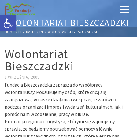
Otwórz pasek narzędzi
WOLONTARIAT BIESZCZADZKI
HOME
»
BEZ KATEGORII
»
WOLONTARIAT BIESZCZADZKI
Wolontariat
Bieszczadzki
1 WRZEŚNIA, 2009
Fundacja Bieszczadzka zaprasza do współpracy
wolontariuszy. Poszukujemy osób, które chcą się
zaangażować w nasze działania i wesprzeć je zarówno
podczas organizacji imprez i wydarzeń kulturalnych, jak i
pomóc nam w codziennej pracy w biurze.
Promocja regionu i turystyka, którymi się zajmujemy
sprawia, że będziemy potrzebować pomocy głównie
wolontariuszy akcyjnych, czyli takich, które wesprą nas