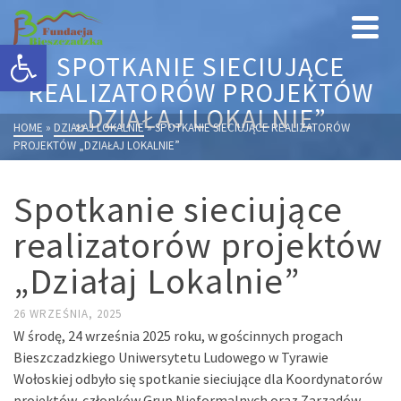
Otwórz pasek narzędzi
SPOTKANIE SIECIUJĄCE
REALIZATORÓW PROJEKTÓW
„DZIAŁAJ LOKALNIE”
HOME
»
DZIAŁAJ LOKALNIE
»
SPOTKANIE SIECIUJĄCE REALIZATORÓW
PROJEKTÓW „DZIAŁAJ LOKALNIE”
Spotkanie sieciujące
realizatorów projektów
„Działaj Lokalnie”
26 WRZEŚNIA, 2025
W środę, 24 września 2025 roku, w gościnnych progach
Bieszczadzkiego Uniwersytetu Ludowego w Tyrawie
Wołoskiej odbyło się spotkanie sieciujące dla Koordynatorów
projektów, członków Grup Nieformalnych oraz Zarządów