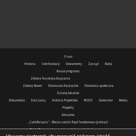
O nas
Historia
Cele fundacji
Dokumenty
Zarząd
Rada
Nasze programy
Zielona Turystyka Karpacka
Zielony Rower
Ekomuzea Karpackie
Ekonomia społeczna
Działaj lokalnie
Dokumenty
Darczyńcy
Historia Projektów
RODO
Generator
Media
Projekty
Aktualne
„CykloTerapia” – Bieszczadzki Rajd Tandemowy (pilotaż)
Młode Bieszczady przeciw nietolerancji i dyskryminacji