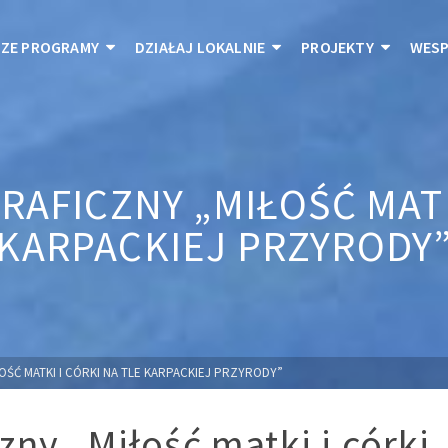
ZE PROGRAMY
DZIAŁAJ LOKALNIE
PROJEKTY
WESP
AFICZNY „MIŁOŚĆ MATKI
KARPACKIEJ PRZYRODY
ŚĆ MATKI I CÓRKI NA TLE KARPACKIEJ PRZYRODY”
zny „Miłość matki i córki