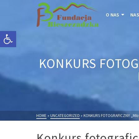
O NAS
NAS
Otwórz pasek narzędzi
KONKURS FOTOGR
HOME
»
UNCATEGORIZED
»
KONKURS FOTOGRAFICZNY „MIŁO
Konkurs fotografic