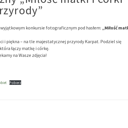
przyrody”
w wyjątkowym konkursie fotograficznym pod hasłem:
„Miłość mat
i i piękna – na tle majestatycznej przyrody Karpat. Podziel się
która łączy matkę i córkę.
zekamy na Wasze zdjęcia!
biet
Pobierz