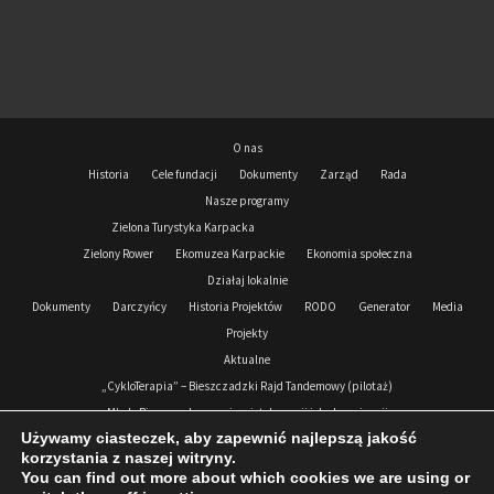
O nas
Historia
Cele fundacji
Dokumenty
Zarząd
Rada
Nasze programy
Zielona Turystyka Karpacka
Zielony Rower
Ekomuzea Karpackie
Ekonomia społeczna
Działaj lokalnie
Dokumenty
Darczyńcy
Historia Projektów
RODO
Generator
Media
Projekty
Aktualne
„CykloTerapia” – Bieszczadzki Rajd Tandemowy (pilotaż)
Młode Bieszczady przeciw nietolerancji i dyskryminacji
Używamy ciasteczek, aby zapewnić najlepszą jakość
Podkarpacki Korpus Solidarności 2024-2026
korzystania z naszej witryny.
Zrealizowane
You can find out more about which cookies we are using or
Podkarpacki Korpus Solidarności 2021- 2023
Zdejmujemy Koronę