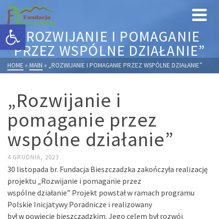
Otwórz pasek narzędzi
„ROZWIJANIE I POMAGANIE
PRZEZ WSPÓLNE DZIAŁANIE”
HOME
»
MAIN
»
„ROZWIJANIE I POMAGANIE PRZEZ WSPÓLNE DZIAŁANIE”
„Rozwijanie i
pomaganie przez
wspólne działanie”
4 GRUDNIA, 2023
30 listopada br. Fundacja Bieszczadzka zakończyła realizację
projektu „Rozwijanie i pomaganie przez
wspólne działanie” Projekt powstał w ramach programu
Polskie Inicjatywy Poradnicze i realizowany
był w powiecie bieszczadzkim. Jego celem był rozwój