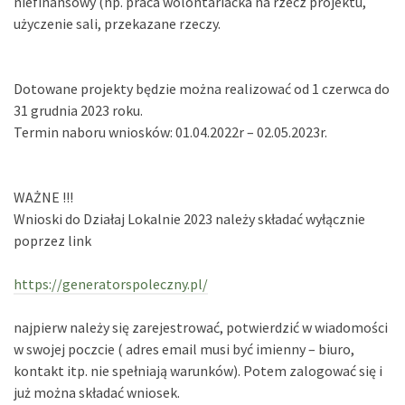
niefinansowy (np. praca wolontariacka na rzecz projektu,
użyczenie sali, przekazane rzeczy.
Dotowane projekty będzie można realizować od 1 czerwca do
31 grudnia 2023 roku.
Termin naboru wniosków: 01.04.2022r – 02.05.2023r.
WAŻNE !!!
Wnioski do Działaj Lokalnie 2023 należy składać wyłącznie
poprzez link
https://generatorspoleczny.pl/
najpierw należy się zarejestrować, potwierdzić w wiadomości
w swojej poczcie ( adres email musi być imienny – biuro,
kontakt itp. nie spełniają warunków). Potem zalogować się i
już można składać wniosek.