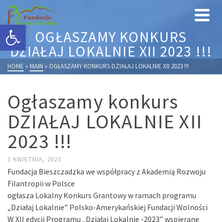
Otwórz pasek narzędzi
OGŁASZAMY KONKURS
DZIAŁAJ LOKALNIE XII 2023 !!!
HOME
»
MAIN
»
OGŁASZAMY KONKURS DZIAŁAJ LOKALNIE XII 2023 !!!
Ogłaszamy konkurs
DZIAŁAJ LOKALNIE XII
2023 !!!
1 KWIETNIA, 2023
Fundacja Bieszczadzka we współpracy z Akademią Rozwoju
Filantropii w Polsce
ogłasza Lokalny Konkurs Grantowy w ramach programu
„Działaj Lokalnie” Polsko-Amerykańskiej Fundacji Wolności
W XII edycji Programu „Działaj Lokalnie -2023” wspierane