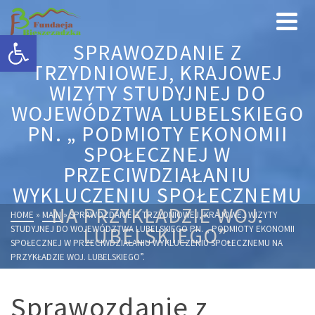
Otwórz pasek narzędzi
SPRAWOZDANIE Z
TRZYDNIOWEJ, KRAJOWEJ
WIZYTY STUDYJNEJ DO
WOJEWÓDZTWA LUBELSKIEGO
PN. „ PODMIOTY EKONOMII
SPOŁECZNEJ W
PRZECIWDZIAŁANIU
WYKLUCZENIU SPOŁECZNEMU
NA PRZYKŁADZIE WOJ.
HOME
»
MAIN
»
SPRAWOZDANIE Z TRZYDNIOWEJ, KRAJOWEJ WIZYTY
STUDYJNEJ DO WOJEWÓDZTWA LUBELSKIEGO PN. „ PODMIOTY EKONOMII
LUBELSKIEGO”.
SPOŁECZNEJ W PRZECIWDZIAŁANIU WYKLUCZENIU SPOŁECZNEMU NA
PRZYKŁADZIE WOJ. LUBELSKIEGO”.
Sprawozdanie z