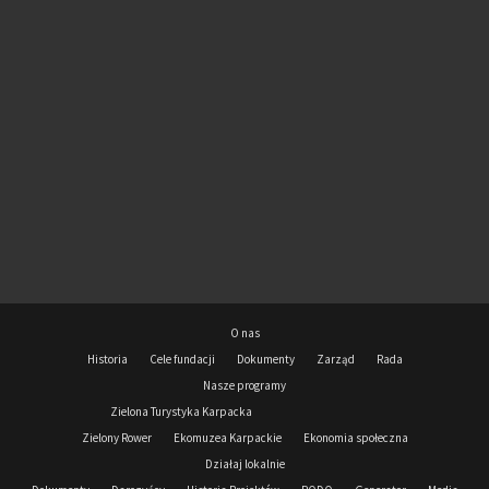
O nas
Historia
Cele fundacji
Dokumenty
Zarząd
Rada
Nasze programy
Zielona Turystyka Karpacka
Zielony Rower
Ekomuzea Karpackie
Ekonomia społeczna
Działaj lokalnie