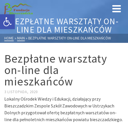
Otwórz pasek narzędzi
BEZPŁATNE WARSZTATY ON-
LINE DLA MIESZKAŃCÓW
HOME
»
MAIN
»
BEZPŁATNE WARSZTATY ON-LINE DLA MIESZKAŃCÓW
Bezpłatne warsztaty
on-line dla
mieszkańców
3 LISTOPADA, 2020
Lokalny Ośrodek Wiedzy i Edukacji, działający przy
Bieszczadzkim Zespole Szkół Zawodowych w Ustrzykach
Dolnych przygotował ofertę bezpłatnych warsztatów on-
line dla pełnoletnich mieszkańców powiatu bieszczadzkiego.