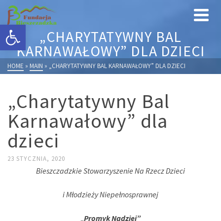
Otwórz pasek narzędzi
„CHARYTATYWNY BAL
KARNAWAŁOWY” DLA DZIECI
HOME
»
MAIN
»
„CHARYTATYWNY BAL KARNAWAŁOWY” DLA DZIECI
„Charytatywny Bal
Karnawałowy” dla
dzieci
23 STYCZNIA, 2020
Bieszczadzkie Stowarzyszenie Na Rzecz Dzieci
i Młodzieży Niepełnosprawnej
„
Promyk Nadziei”