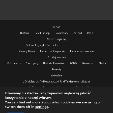
O nas
Historia
Cele fundacji
Dokumenty
Zarząd
Rada
Nasze programy
Zielona Turystyka Karpacka
Zielony Rower
Ekomuzea Karpackie
Ekonomia społeczna
Działaj lokalnie
Dokumenty
Darczyńcy
Historia Projektów
RODO
Generator
Media
Projekty
Aktualne
„CykloTerapia” – Bieszczadzki Rajd Tandemowy (pilotaż)
Młode Bieszczady przeciw nietolerancji i dyskryminacji
Używamy ciasteczek, aby zapewnić najlepszą jakość
Podkarpacki Korpus Solidarności 2024-2026
korzystania z naszej witryny.
Zrealizowane
You can find out more about which cookies we are using or
Podkarpacki Korpus Solidarności 2021- 2023
Zdejmujemy Koronę
switch them off in
settings
.
Wesprzyj nas
Wolontariat
Kontakt