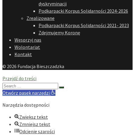
dyskryminacji
Podkarpacki Korpus Solidarności 2024-2026
Zrealizowane
Podkarpacki Korpus Solidarności 2021- 2023
Zdejmujemy Koronę
Wesprzyj nas
Wolontariat
Kontakt
© 2026 Fundacja Bieszczadzka
Przejdź do treści
Search
for:
Otwórz pasek narzędzi
Narzędzia dostępności
Zwiększ tekst
Zmniejsz tekst
Odcienie szarości