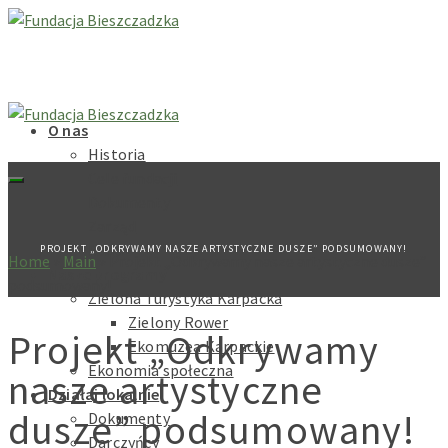
O nas
Historia
Cele fundacji
Dokumenty
Zarząd
Rada
PROJEKT „ODKRYWAMY NASZE ARTYSTYCZNE DUSZE” PODSUMOWANY!
Home
»
Main
»
Projekt „Odkrywamy nasze artystyczne dusze”
Nasze programy
podsumowany!
Zielona Turystyka Karpacka
Zielony Rower
Projekt „Odkrywamy
Ekomuzea Karpackie
Ekonomia społeczna
nasze artystyczne
Działaj lokalnie
dusze” podsumowany!
Dokumenty
Darczyńcy