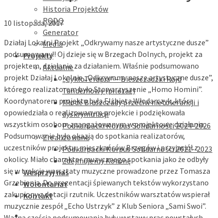
Historia Projektów
RODO
10 listopada, 2017
Generator
Działaj Lokalni Projekt „Odkrywamy nasze artystyczne dusze”
Media
podsumowany!! Oj dzieje się w Brzegach Dolnych, projekt za
Projekty
projektem, działanie za działaniem. Właśnie podsumowano
Aktualne
projekt Działaj Lokalnie „Odkrywamy nasze artystyczne dusze”,
„CykloTerapia” – Bieszczadzki Rajd
którego realizatorem było Stowarzyszenie „Homo Homini”.
Tandemowy (pilotaż)
Koordynatorem projektu była Elżbieta Włodarczyk, która
Młode Bieszczady przeciw nietolerancji i
opowiedziała o realizowanym projekcie i podziękowała
dyskryminacji
wszystkim osobom zaangażowanym w projektowe działania.
Podkarpacki Korpus Solidarności 2024-2026
Podsumowanie było okazją do spotkania realizatorów,
Zrealizowane
uczestników projektu, mieszkańców Brzegów i przyjaciół z
Podkarpacki Korpus Solidarności 2021- 2023
okolicy. Miało charakter muzycznego spotkania jako że odbyły
Zdejmujemy Koronę
się w trakcie warsztaty muzyczne prowadzone przez Tomasza
Wesprzyj nas
Grzebienia. Do prezentacji śpiewanych tekstów wykorzystano
Wolontariat
zakupiony z dotacji rzutnik. Uczestników warsztatów wspierał
Kontakt
muzycznie zespół „Echo Ustrzyk” z Klub Seniora „Sami Swoi”.
Ważną częścią podsumowania były wystawy prac powstałych