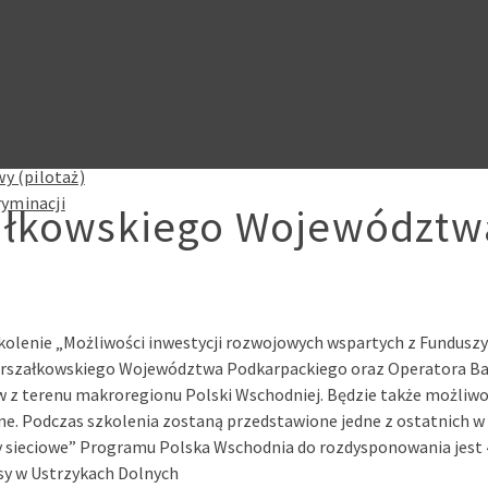
a Podkarpackiego
y (pilotaż)
ryminacji
załkowskiego Województw
lenie „Możliwości inwestycji rozwojowych wspartych z Funduszy 
u Marszałkowskiego Województwa Podkarpackiego oraz Operatora 
ców z terenu makroregionu Polski Wschodniej. Będzie także możli
ne. Podczas szkolenia zostaną przedstawione jedne z ostatnich 
y sieciowe” Programu Polska Wschodnia do rozdysponowania jest 4
sy w Ustrzykach Dolnych