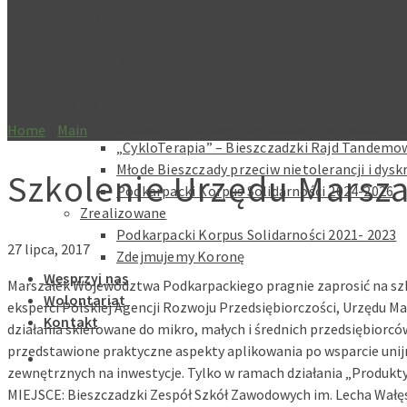
Historia Projektów
RODO
Generator
Media
Projekty
Aktualne
Home
»
Main
»
Szkolenie Urzędu Marszałkowskiego Województw
„CykloTerapia” – Bieszczadzki Rajd Tandemow
Młode Bieszczady przeciw nietolerancji i dysk
Szkolenie Urzędu Mars
Podkarpacki Korpus Solidarności 2024-2026
Zrealizowane
Podkarpacki Korpus Solidarności 2021- 2023
27 lipca, 2017
Zdejmujemy Koronę
Wesprzyj nas
Marszałek Województwa Podkarpackiego pragnie zaprosić na szko
Wolontariat
eksperci Polskiej Agencji Rozwoju Przedsiębiorczości, Urzęd
Kontakt
działania skierowane do mikro, małych i średnich przedsiębior
przedstawione praktyczne aspekty aplikowania po wsparcie unij
zewnętrznych na inwestycje. Tylko w ramach działania „Produkt
MIEJSCE: Bieszczadzki Zespół Szkół Zawodowych im. Lecha Wałę