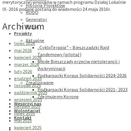
merytorycznej wniosków w ramach programu Działaj Lokalnie
Historia Projektów
IX -2016 podane zostaną do wiadomości 24 maja 2016r.
RODO
Generator
Archiwum
Media
Projekty
Aktualne
lipiec 2026
„CykloTerapia” – Bieszczadzki Rajd
maj 2026
Tandemowy (pilotaż)
kwiecień 2026
Młode Bieszczady przeciw nietolerancji i
marzec 2026
dyskryminacji
luty 2026
Podkarpacki Korpus Solidarności 2024-2026
grudzień 2025
Zrealizowane
listopad 2025
Podkarpacki Korpus Solidarności 2021- 2023
październik 2025
Zdejmujemy Koronę
wrzesień 2025
Wesprzyj nas
sierpień 2025
Wolontariat
lipiec 2025
Kontakt
maj 2025
kwiecień 2025