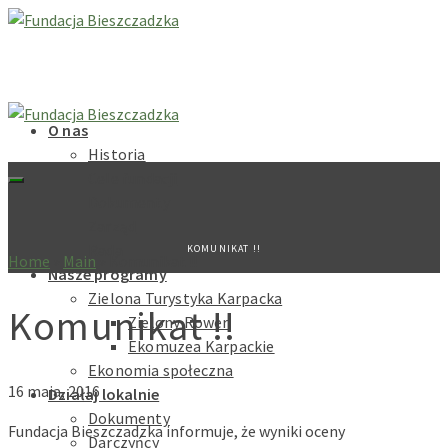
O nas
Historia
Cele fundacji
Dokumenty
Zarząd
Rada
KOMUNIKAT !!
Home
»
Main
»
Komunikat !!
Nasze programy
Zielona Turystyka Karpacka
Komunikat !!
Zielony Rower
Ekomuzea Karpackie
Ekonomia społeczna
16 maja, 2016
Działaj lokalnie
Dokumenty
Fundacja Bieszczadzka informuje, że wyniki oceny
Darczyńcy