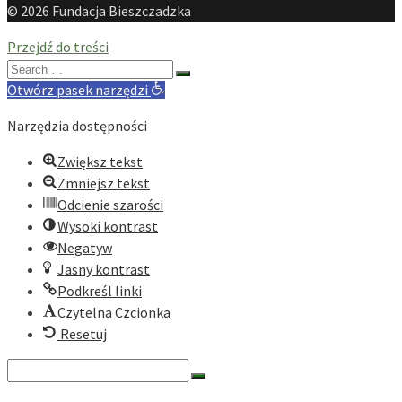
© 2026 Fundacja Bieszczadzka
Przejdź do treści
Search
for:
Otwórz pasek narzędzi
Narzędzia dostępności
Zwiększ tekst
Zmniejsz tekst
Odcienie szarości
Wysoki kontrast
Negatyw
Jasny kontrast
Podkreśl linki
Czytelna Czcionka
Resetuj
Search
for: