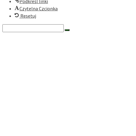
Podkreśl linki
Czytelna Czcionka
Resetuj
Search
for:
O nas
Historia
Cele fundacji
Dokumenty
Zarząd
Rada
Nasze programy
Zielona Turystyka Karpacka
Zielony Rower
Ekomuzea Karpackie
Ekonomia społeczna
Działaj lokalnie
Dokumenty
Darczyńcy
Historia Projektów
RODO