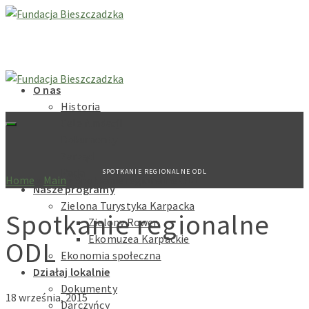
O nas
Historia
Cele fundacji
Dokumenty
Zarząd
Rada
SPOTKANIE REGIONALNE ODL
Home
»
Main
»
Spotkanie regionalne ODL
Nasze programy
Zielona Turystyka Karpacka
Spotkanie regionalne
Zielony Rower
Ekomuzea Karpackie
ODL
Ekonomia społeczna
Działaj lokalnie
Dokumenty
18 września, 2015
Darczyńcy