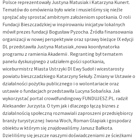
Polsce reprezentowały Justyna Matusiak i Katarzyna Kunert.
Tematów do omówienia było wiele i musieliśmy się nieźle
sprężać aby sprostać ambitnym założeniom spotkania. O roli
Fundacji Bieszczadzkiej w inspirowaniu inicjatyw lokalnych
mówił prezes fundacji Bogusław Pyzocha. Źródła finansowania
organizacji w nowej perspektywie oraz sprawy bieżące IX edycji
DL przedstawiła Justyna Matusiak ,nowa koordynatorka
programu z ramienia Akademii . Regranting był tematem
panelu dyskusyjnego z udziałem gości spotkania,
wiceburmistrz Miasta Ustrzyki Dl Ewy Sudoł i wicestarosty
powiatu bieszczadzkiego Katarzyny Sekuły. Zmiany w Ustawie o
działalności pożytku publicznego i o wolontariacie oraz
ustawie o fundacjach przedstawiła Lucyna Sobańska. Jak
wykorzystać portal crowdfundingowy FUNDUJESZ.PL. radził
Aleksander Jurzysta. O tym jak i dlaczego łączą biznes z
działalnością społeczną rozmawiali zaproszeni przedsiębiorcy
branży turystycznej: Iwona Woch, Roman Glapiak i gospodarz
obiektu w którym się znajdowaliśmy Janusz Bałkota.
Dzieliliśmy się jeszcze naszymi doświadczeniami ze ścieżkami