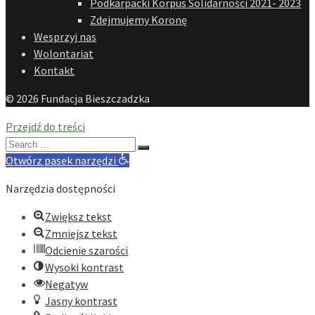
Podkarpacki Korpus Solidarności 2021- 2023
Zdejmujemy Koronę
Wesprzyj nas
Wolontariat
Kontakt
© 2026 Fundacja Bieszczadzka
Przejdź do treści
Search
for:
Otwórz pasek narzędzi
Narzędzia dostępności
Zwiększ tekst
Zmniejsz tekst
Odcienie szarości
Wysoki kontrast
Negatyw
Jasny kontrast