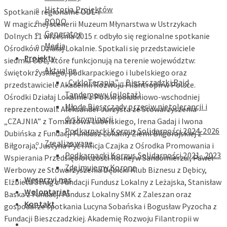
Historia Projektów
Spotkanie regionalne ODL-i
RODO
W magicznej scenerii Muzeum Młynarstwa w Ustrzykach
Generator
Dolnych 11 września 2015 r. odbyło się regionalne spotkanie
Media
Ośrodków Działaj Lokalnie. Spotkali się przedstawiciele
Projekty
siedmiu ODL, które funkcjonują na terenie województw:
Aktualne
świętokrzyskiego, podkarpackiego i lubelskiego oraz
„CykloTerapia” – Bieszczadzki Rajd
przedstawiciele Akademii Rozwoju Filantropii w Polsce.
Tandemowy (pilotaż)
Ośrodki Działaj Lokalnie z Polski południowo-wschodniej
Młode Bieszczady przeciw nietolerancji i
reprezentowali: Aleksander Jurzysta ze Stowarzyszenia
dyskryminacji
„CZAJNIA” z Tomaszowa Lubelskiego, Irena Gadaj i Iwona
Podkarpacki Korpus Solidarności 2024-2026
Dubińska z Fundacji Fundusz Lokalny Ziemi Biłgorajskiej z
Zrealizowane
Biłgoraja, Justyna Pyć i Alicja Czajka z Ośrodka Promowania i
Podkarpacki Korpus Solidarności 2021- 2023
Wspierania Przedsiębiorczości Rolnej w Sandomierzu., Paweł
Zdejmujemy Koronę
Werbowy ze Stowarzyszenia Dębicki Klub Biznesu z Dębicy,
Wesprzyj nas
Elżbieta Strug z Fundacji Fundusz Lokalny z Leżajska, Stanisław
Wolontariat
Baska z Fundacji Fundusz Lokalny SMK z Zaleszan oraz
Kontakt
gospodarze spotkania Lucyna Sobańska i Bogusław Pyzocha z
Fundacji Bieszczadzkiej. Akademię Rozwoju Filantropii w