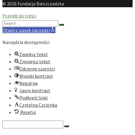
© 2026 Fundacja Bieszczadzka
Przejdź do treści
Search
for:
Otwórz pasek narzędzi
Narzędzia dostępności
Zwiększ tekst
Zmniejsz tekst
Odcienie szarości
Wysoki kontrast
Negatyw
Jasny kontrast
Podkreśl linki
Czytelna Czcionka
Resetuj
Search
for: