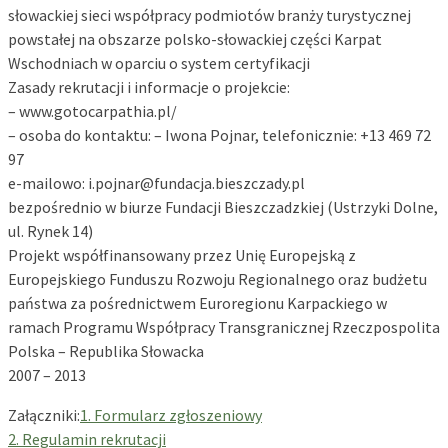
słowackiej sieci współpracy podmiotów branży turystycznej
powstałej na obszarze polsko-słowackiej części Karpat
Wschodniach w oparciu o system certyfikacji
Zasady rekrutacji i informacje o projekcie:
– www.gotocarpathia.pl/
– osoba do kontaktu: – Iwona Pojnar, telefonicznie: +13 469 72
97
e-mailowo: i.pojnar@fundacja.bieszczady.pl
bezpośrednio w biurze Fundacji Bieszczadzkiej (Ustrzyki Dolne,
ul. Rynek 14)
Projekt współfinansowany przez Unię Europejską z
Europejskiego Funduszu Rozwoju Regionalnego oraz budżetu
państwa za pośrednictwem Euroregionu Karpackiego w
ramach Programu Współpracy Transgranicznej Rzeczpospolita
Polska – Republika Słowacka
2007 – 2013
Załączniki:
1. Formularz zgłoszeniowy
2. Regulamin rekrutacji