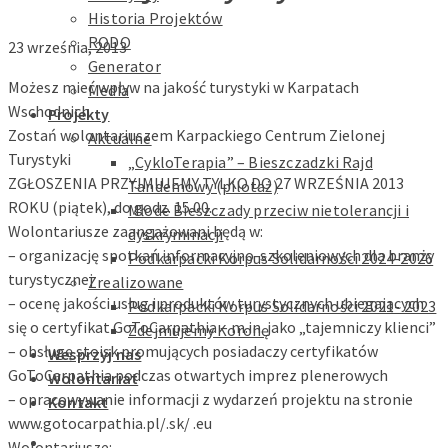
Historia Projektów
RODO
23 września, 2013
Generator
Możesz mieć wpływ na jakość turystyki w Karpatach
Media
Wschodnich
Projekty
Zostań wolontariuszem Karpackiego Centrum Zielonej
Aktualne
Turystyki
„CykloTerapia” – Bieszczadzki Rajd
ZGŁOSZENIA PRZYJMUJEMY TYLKO DO 27 WRZEŚNIA 2013
Tandemowy (pilotaż)
ROKU (piątek), do godz. 15.00.
Młode Bieszczady przeciw nietolerancji i
Wolontariusze zaangażowani będą w:
dyskryminacji
– organizację spotkań informacyjno-szkoleniowych dla branży
Podkarpacki Korpus Solidarności 2024-2026
turystycznej
Zrealizowane
– ocenę jakości usług i produktów turystycznych ubiegających
Podkarpacki Korpus Solidarności 2021- 2023
się o certyfikat GoToCarpathia – m.in. jako „tajemniczy klienci”
Zdejmujemy Koronę
– obsługę stoisk promujących posiadaczy certyfikatów
Wesprzyj nas
GoToCarpathia podczas otwartych imprez plenerowych
Wolontariat
– opracowywanie informacji z wydarzeń projektu na stronie
Kontakt
www.gotocarpathia.pl/.sk/ .eu
Wolontariusze: