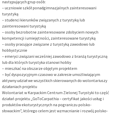
następujących grup osób:
– uczniowie szkół ponadgimnazjalnych zainteresowani
turystyką
– studenci kierunków związanych z turystyką lub
zainteresowani turystyką
– osoby bezrobotne zainteresowane zdobyciem nowych
kompetencji i umiejętności, zainteresowane turystyką
– osoby pracujące związane z turystyką zawodowo lub
hobbystycznie
– emeryci związani wcześniej zawodowo z branżą turystyczną
lub dla których turystyka stanowi hobby
– mieszkać na obszarze objętym projektem
– być dyspozycyjnym czasowo w zakresie umożliwiającym
aktywny udział we wszystkich skierowanych do wolontariuszy
działaniach projektu
Wolontariat w Karpackim Centrum Zielonej Turystyki to część
działań projektu „GoToCarpathia – certyfikat jakości usług i
produktów ekoturystycznych na pograniczu polsko-
słowackim”, którego celem jest wzmacnianie i rozwój polsko-