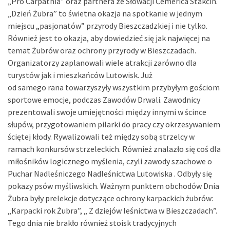
„Pro Carpathia” oraz partnera ze Słowacji Čemerica Stakčín.
„Dzień Żubra” to świetna okazja na spotkanie w jednym
miejscu „pasjonatów” przyrody Bieszczadzkiej i nie tylko.
Również jest to okazja, aby dowiedzieć się jak najwięcej na
temat Żubrów oraz ochrony przyrody w Bieszczadach.
Organizatorzy zaplanowali wiele atrakcji zarówno dla
turystów jak i mieszkańców Lutowisk. Już
od samego rana towarzyszyły wszystkim przybyłym gościom
sportowe emocje, podczas Zawodów Drwali. Zawodnicy
prezentowali swoje umiejętności między innymi w ścince
słupów, przygotowaniem pilarki do pracy czy okrzesywaniem
ściętej kłody. Rywalizowali też między sobą strzelcy w
ramach konkursów strzeleckich. Również znalazło się coś dla
miłośników logicznego myślenia, czyli zawody szachowe o
Puchar Nadleśniczego Nadleśnictwa Lutowiska . Odbyły się
pokazy psów myśliwskich. Ważnym punktem obchodów Dnia
Żubra były prelekcje dotyczące ochrony karpackich żubrów:
„Karpacki rok Żubra”, „ Z dziejów leśnictwa w Bieszczadach”.
Tego dnia nie brakło również stoisk tradycyjnych