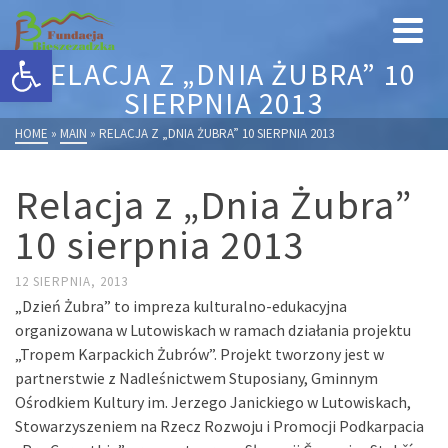
Otwórz pasek narzędzi
RELACJA Z „DNIA ŻUBRA” 10
SIERPNIA 2013
HOME
»
MAIN
»
RELACJA Z „DNIA ŻUBRA” 10 SIERPNIA 2013
Relacja z „Dnia Żubra”
10 sierpnia 2013
12 SIERPNIA, 2013
„Dzień Żubra” to impreza kulturalno-edukacyjna
organizowana w Lutowiskach w ramach działania projektu
„Tropem Karpackich Żubrów”. Projekt tworzony jest w
partnerstwie z Nadleśnictwem Stuposiany, Gminnym
Ośrodkiem Kultury im. Jerzego Janickiego w Lutowiskach,
Stowarzyszeniem na Rzecz Rozwoju i Promocji Podkarpacia