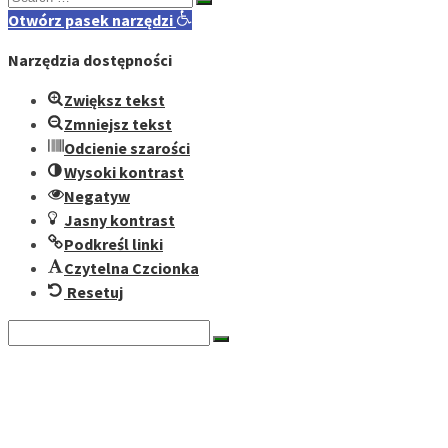
for:
Otwórz pasek narzędzi
Narzędzia dostępności
Zwiększ tekst
Zmniejsz tekst
Odcienie szarości
Wysoki kontrast
Negatyw
Jasny kontrast
Podkreśl linki
Czytelna Czcionka
Resetuj
Search
for:
O nas
Historia
Cele fundacji
Dokumenty