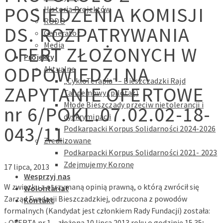
POSIEDZENIA KOMISJI
Historia Projektów
RODO
DS. ROZPATRYWANIA
Generator
Media
OFERT ZŁOŻONYCH W
Projekty
ODPOWIEDZI NA
Aktualne
„CykloTerapia” – Bieszczadzki Rajd
ZAPYTANIE OFERTOWE
Tandemowy (pilotaż)
Młode Bieszczady przeciw nietolerancji i
nr 6/POKL.07.02.02-18-
dyskryminacji
043/11
Podkarpacki Korpus Solidarności 2024-2026
Zrealizowane
Podkarpacki Korpus Solidarności 2021- 2023
Zdejmujemy Koronę
17 lipca, 2013
Wesprzyj nas
W związku z otrzymaną opinią prawną, o którą zwrócił się
Wolontariat
Zarząd Fundacji Bieszczadzkiej, odrzucona z powodów
Kontakt
formalnych (Kandydat jest członkiem Rady Fundacji) została:
• OFERTA nr 1 – złożona 10 lipca 2013 roku o godzinie 15.35;