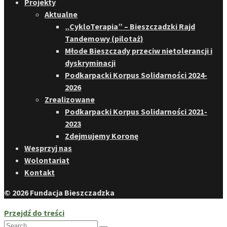
Projekty
Aktualne
„CykloTerapia” – Bieszczadzki Rajd
Tandemowy (pilotaż)
Młode Bieszczady przeciw nietolerancji i
dyskryminacji
Podkarpacki Korpus Solidarności 2024-
2026
Zrealizowane
Podkarpacki Korpus Solidarności 2021-
2023
Zdejmujemy Koronę
Wesprzyj nas
Wolontariat
Kontakt
© 2026 Fundacja Bieszczadzka
Przejdź do treści
Search