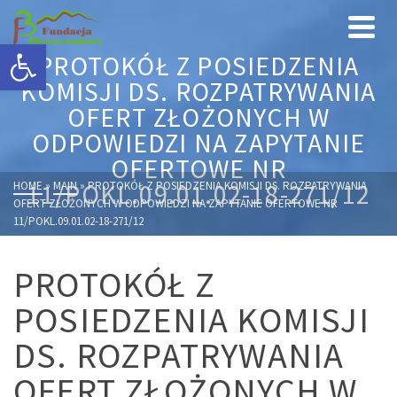
Otwórz pasek narzędzi
PROTOKÓŁ Z POSIEDZENIA
KOMISJI DS. ROZPATRYWANIA
OFERT ZŁOŻONYCH W
ODPOWIEDZI NA ZAPYTANIE
OFERTOWE NR
HOME
11/POKL.09.01.02-18-271/12
»
MAIN
»
PROTOKÓŁ Z POSIEDZENIA KOMISJI DS. ROZPATRYWANIA
OFERT ZŁOŻONYCH W ODPOWIEDZI NA ZAPYTANIE OFERTOWE NR
11/POKL.09.01.02-18-271/12
PROTOKÓŁ Z
POSIEDZENIA KOMISJI
DS. ROZPATRYWANIA
OFERT ZŁOŻONYCH W