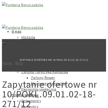
O nas
Historia
Cele fundacji
Dokumenty
Zarząd
Rada
ZAPYTANIE OFERTOWE NR 10/POKL.09.01.02-18-271/12
Home
»
Main
»
Zapytanie ofertowe nr 10/POKL.09.01.02-18-
Nasze programy
271/12
Zielona Turystyka Karpacka
Zielony Rower
Zapytanie ofertowe nr
Ekomuzea Karpackie
Ekonomia społeczna
10/POKL.09.01.02-18-
Działaj lokalnie
271/12
Dokumenty
Darczyńcy