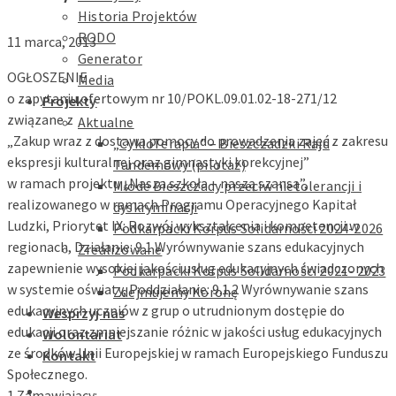
Historia Projektów
RODO
11 marca, 2013
Generator
OGŁOSZENIE
Media
o zapytaniu ofertowym nr 10/POKL.09.01.02-18-271/12
Projekty
związane z
Aktualne
„Zakup wraz z dostawą pomocy do prowadzenia zajęć z zakresu
„CykloTerapia” – Bieszczadzki Rajd
ekspresji kulturalnej oraz gimnastyki korekcyjnej”
Tandemowy (pilotaż)
w ramach projektu „Nasza szkoła – naszą szansą”,
Młode Bieszczady przeciw nietolerancji i
realizowanego w ramach Programu Operacyjnego Kapitał
dyskryminacji
Ludzki, Priorytet IX: Rozwój wykształcenia i kompetencji w
Podkarpacki Korpus Solidarności 2024-2026
regionach, Działanie: 9.1 Wyrównywanie szans edukacyjnych
Zrealizowane
zapewnienie wysokiej jakości usług edukacyjnych świadczonych
Podkarpacki Korpus Solidarności 2021- 2023
w systemie oświaty, Poddziałanie: 9.1.2 Wyrównywanie szans
Zdejmujemy Koronę
edukacyjnych uczniów z grup o utrudnionym dostępie do
Wesprzyj nas
edukacji oraz zmniejszanie różnic w jakości usług edukacyjnych
Wolontariat
ze środków Unii Europejskiej w ramach Europejskiego Funduszu
Kontakt
Społecznego.
1.Zamawiający: