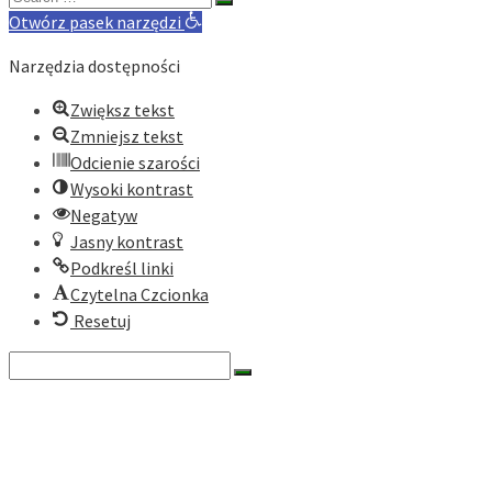
for:
Otwórz pasek narzędzi
Narzędzia dostępności
Zwiększ tekst
Zmniejsz tekst
Odcienie szarości
Wysoki kontrast
Negatyw
Jasny kontrast
Podkreśl linki
Czytelna Czcionka
Resetuj
Search
for:
O nas
Historia
Cele fundacji
Dokumenty