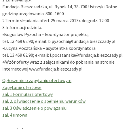
Fundacja Bieszczadzka, ul. Rynek 14, 38-700 Ustrzyki Dolne
godziny urzędowania: 800–1600
2.Termin składania ofert 25 marca 2013r. do godz. 12:00
3.Informacji udziela:
•Boguslaw Pyzocha – koordynator projektu,
tel. 13 469 62 90; email: b.pyzocha@fundacja.bieszczady.pl
•Lucyna Pocztańska – asystentka koordynatora
tel. 13 469 62 90; e-mail: l.pocztanska@fundacja.bieszczady.pl
4.Wzór oferty wraz z załącznikami do pobrania na stronie
internetowej www.fundacja.bieszczady.pl
Ogłoszenie o zapytaniu ofertowym
Zapytanie ofertowe
zał. 1 Formularz ofertowy
zał. 2. oświadczenie o spełnieniu warunków
zał. 3 Oświadczenie o powiązaniu
zał. 4 umowa