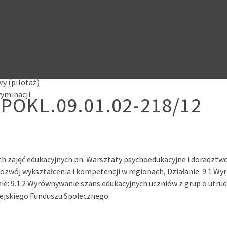
y (pilotaż)
ryminacji
/POKL.09.01.02-218/12
 zajęć edukacyjnych pn. Warsztaty psychoedukacyjne i doradztw
ozwój wykształcenia i kompetencji w regionach, Działanie: 9.1 Wy
ie: 9.1.2 Wyrównywanie szans edukacyjnych uczniów z grup o utrud
pejskiego Funduszu Społecznego.