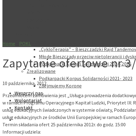
Historia Projektów
RODO
Generator
Media
Projekty
Aktualne
Home
»
POKL
»
Zapytanie ofertowe nr 3/POKL.09.01.02-218/12
„CykloTerapia” – Bieszczadzki Rajd Tandemow
Młode Bieszczady przeciw nietolerancji i dysk
Zapytanie ofertowe nr 3
Podkarpacki Korpus Solidarności 2024-2026
Zrealizowane
Podkarpacki Korpus Solidarności 2021- 2023
10 października, 2012
Zdejmujemy Koronę
Wesprzyj nas
Przedmiotem zamówienia jest „Usługa prowadzenia dodatkowych
Wolontariat
w ramach Programu Operacyjnego Kapitał Ludzki, Priorytet IX: R
Kontakt
usług edukacyjnych świadczonych w systemie oświaty, Poddziałan
usług edukacyjnych ze środków Unii Europejskiej w ramach Euro
Termin składania ofert 25 października 2012r. do godz. 15:00
Informacji udziela: