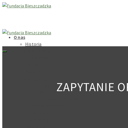
O nas
Historia
Cele fundacji
Dokumenty
Zarząd
Rada
Nasze programy
ZAPYTANIE O
Zielona Turystyka Karpacka
Zielony Rower
Ekomuzea Karpackie
Ekonomia społeczna
Działaj lokalnie
Dokumenty
Darczyńcy