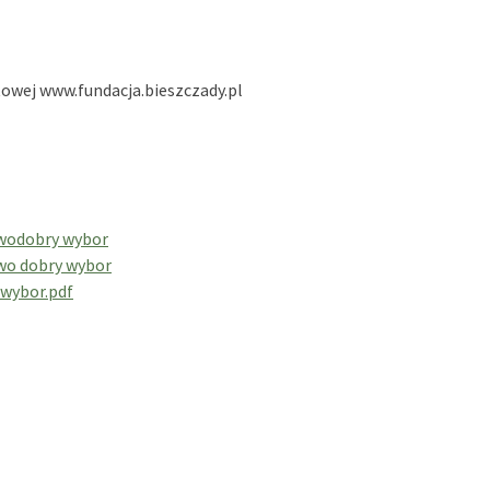
towej www.fundacja.bieszczady.pl
twodobry wybor
two dobry wybor
 wybor.pdf