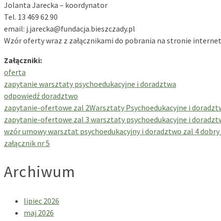
Jolanta Jarecka – koordynator
Tel. 13 469 62 90
email: j.jarecka@fundacja.bieszczady.pl
Wzór oferty wraz z załącznikami do pobrania na stronie interne
Załączniki:
oferta
zapytanie warsztaty psychoedukacyjne i doradztwa
odpowiedź doradztwo
zapytanie-ofertowe zal 2Warsztaty Psychoedukacyjne i doradz
zapytanie-ofertowe zal 3 warsztaty psychoedukacyjne i doradz
wzór umowy warsztat psychoedukacyjny i doradztwo zal 4 dobry
załącznik nr 5
Archiwum
lipiec 2026
maj 2026