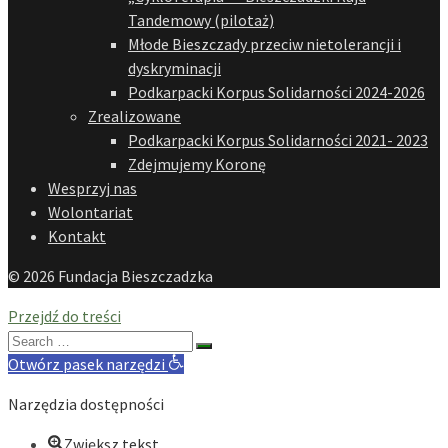
Tandemowy (pilotaż)
Młode Bieszczady przeciw nietolerancji i
dyskryminacji
Podkarpacki Korpus Solidarności 2024-2026
Zrealizowane
Podkarpacki Korpus Solidarności 2021- 2023
Zdejmujemy Koronę
Wesprzyj nas
Wolontariat
Kontakt
© 2026 Fundacja Bieszczadzka
Przejdź do treści
Search
for:
Otwórz pasek narzędzi
Narzędzia dostępności
Zwiększ tekst