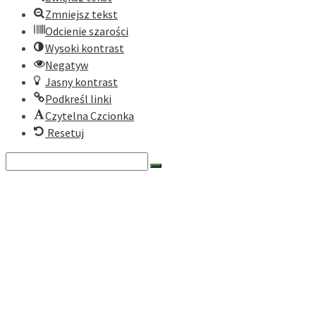
Zmniejsz tekst
Odcienie szarości
Wysoki kontrast
Negatyw
Jasny kontrast
Podkreśl linki
Czytelna Czcionka
Resetuj
Search
for:
O nas
Historia
Cele fundacji
Dokumenty
Zarząd
Rada
Nasze programy
Zielona Turystyka Karpacka
Zielony Rower