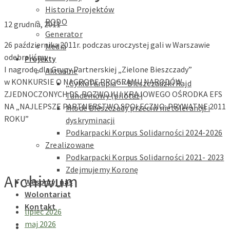
Historia Projektów
RODO
12 grudnia, 2011
Generator
26 października 2011r. podczas uroczystej gali w Warszawie
Media
odebraliśmy
Projekty
I nagrodę dla Grupy Partnerskiej „Zielone Bieszczady”
Aktualne
w KONKURSIE O NAGRODĘ PROGRAMU NARODÓW
„CykloTerapia” – Bieszczadzki Rajd
ZJEDNOCZONYCH DS. ROZWOJU I KRAJOWEGO OŚRODKA EFS
Tandemowy (pilotaż)
NA „NAJLEPSZE PARTNERSTWO SPOŁECZNO-PRYWATNE 2011
Młode Bieszczady przeciw nietolerancji i
ROKU”
dyskryminacji
Podkarpacki Korpus Solidarności 2024-2026
Zrealizowane
Podkarpacki Korpus Solidarności 2021- 2023
Zdejmujemy Koronę
Archiwum
Wesprzyj nas
Wolontariat
Kontakt
lipiec 2026
maj 2026