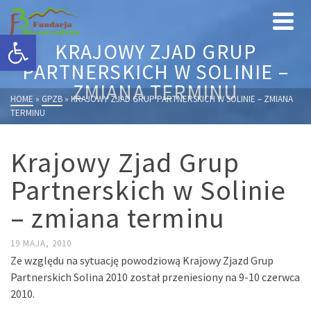
Otwórz pasek narzędzi
KRAJOWY ZJAD GRUP
PARTNERSKICH W SOLINIE –
ZMIANA TERMINU
HOME
»
GPZB
»
KRAJOWY ZJAD GRUP PARTNERSKICH W SOLINIE – ZMIANA
TERMINU
Krajowy Zjad Grup
Partnerskich w Solinie
– zmiana terminu
19 MAJA, 2010
Ze względu na sytuację powodziową Krajowy Zjazd Grup
Partnerskich Solina 2010 został przeniesiony na 9-10 czerwca
2010.