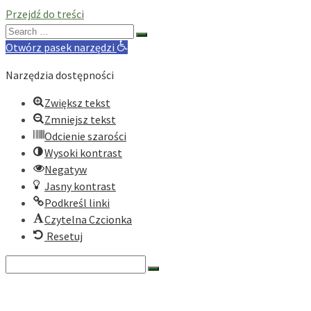
Przejdź do treści
Search
for:
Otwórz pasek narzędzi
Narzędzia dostępności
Zwiększ tekst
Zmniejsz tekst
Odcienie szarości
Wysoki kontrast
Negatyw
Jasny kontrast
Podkreśl linki
Czytelna Czcionka
Resetuj
Search
for:
O nas
Historia