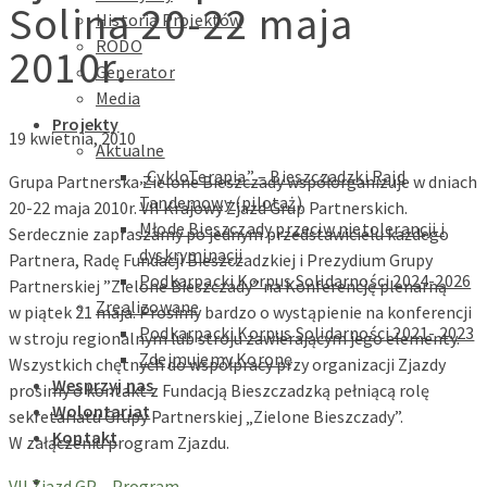
Solina 20-22 maja
Historia Projektów
RODO
2010r.
Generator
Media
Projekty
19 kwietnia, 2010
Aktualne
„CykloTerapia” – Bieszczadzki Rajd
Grupa Partnerska Zielone Bieszczady współorganizuje w dniach
Tandemowy (pilotaż)
20-22 maja 2010r. VII Krajowy Zjazd Grup Partnerskich.
Młode Bieszczady przeciw nietolerancji i
Serdecznie zapraszamy po jednym przedstawicielu każdego
dyskryminacji
Partnera, Radę Fundacji Bieszczadzkiej i Prezydium Grupy
Podkarpacki Korpus Solidarności 2024-2026
Partnerskiej ”Zielone Bieszczady” na Konferencję plenarną
Zrealizowane
w piątek 21 maja. Prosimy bardzo o wystąpienie na konferencji
Podkarpacki Korpus Solidarności 2021- 2023
w stroju regionalnym lub stroju zawierającym jego elementy.
Zdejmujemy Koronę
Wszystkich chętnych do współpracy przy organizacji Zjazdy
Wesprzyj nas
prosimy o kontakt z Fundacją Bieszczadzką pełniącą rolę
Wolontariat
sekretariatu Grupy Partnerskiej „Zielone Bieszczady”.
Kontakt
W załączeniu program Zjazdu.
VII Zjazd GP – Program