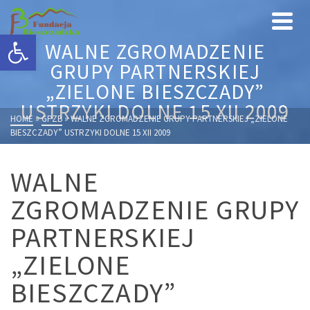
Otwórz pasek narzędzi
WALNE ZGROMADZENIE
GRUPY PARTNERSKIEJ
„ZIELONE BIESZCZADY”
USTRZYKI DOLNE 15 XII 2009
HOME
»
GPZB
»
WALNE ZGROMADZENIE GRUPY PARTNERSKIEJ „ZIELONE
BIESZCZADY” USTRZYKI DOLNE 15 XII 2009
WALNE
ZGROMADZENIE GRUPY
PARTNERSKIEJ
„ZIELONE
BIESZCZADY”