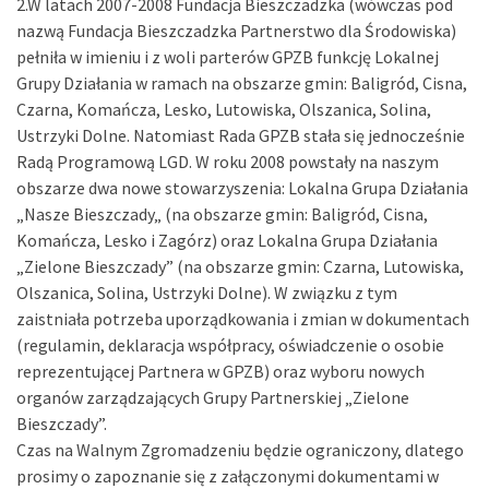
2.W latach 2007-2008 Fundacja Bieszczadzka (wówczas pod
nazwą Fundacja Bieszczadzka Partnerstwo dla Środowiska)
pełniła w imieniu i z woli parterów GPZB funkcję Lokalnej
Grupy Działania w ramach na obszarze gmin: Baligród, Cisna,
Czarna, Komańcza, Lesko, Lutowiska, Olszanica, Solina,
Ustrzyki Dolne. Natomiast Rada GPZB stała się jednocześnie
Radą Programową LGD. W roku 2008 powstały na naszym
obszarze dwa nowe stowarzyszenia: Lokalna Grupa Działania
„Nasze Bieszczady„ (na obszarze gmin: Baligród, Cisna,
Komańcza, Lesko i Zagórz) oraz Lokalna Grupa Działania
„Zielone Bieszczady” (na obszarze gmin: Czarna, Lutowiska,
Olszanica, Solina, Ustrzyki Dolne). W związku z tym
zaistniała potrzeba uporządkowania i zmian w dokumentach
(regulamin, deklaracja współpracy, oświadczenie o osobie
reprezentującej Partnera w GPZB) oraz wyboru nowych
organów zarządzających Grupy Partnerskiej „Zielone
Bieszczady”.
Czas na Walnym Zgromadzeniu będzie ograniczony, dlatego
prosimy o zapoznanie się z załączonymi dokumentami w