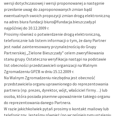
wersji dotychczasowej i wersji proponowanej a następnie
przesłanie uwag do zaproponowanych zmian bądź
ewentualnych swoich propozycji zmian drogą elektroniczną
na adres biura fundacji biuro@fundacja.bieszczady.pl
najpóźniej do 10.12.2009 r.
Prosimy również o potwierdzenie drogą elektroniczną,
telefonicznie lub listem informacji o tym, że dany Partner
jest nadal zainteresowany przynależnością do Grupy
Partnerskiej „Zielone Bieszczady” celem zweryfikowania
stanu grupy. Ostateczna weryfikacja nastąpi na podstawie
list obecności przedstawicieli organizacji na Walnym
Zgromadzeniu GPZB w dniu 15.12.2009 r.
Na Walnym Zgromadzeniu niezbędna jest obecność
przedstawiciela organu uprawnionego do reprezentowania
partnera (np. prezes, dyrektor, wójt, właściciel firmy…) lub
osoba, która posiada pisemne upoważnienie takiego organu
do reprezentowania danego Partnera.
W razie jakichkolwiek pytań prosimy o kontakt mailowy lub
telefoniczny. Jesteśmy również (po wcześniejszym ustaleniu