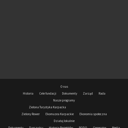
O nas
Historia
Cele fundacji
Dokumenty
Zarząd
Rada
Nasze programy
Zielona Turystyka Karpacka
Zielony Rower
Ekomuzea Karpackie
Ekonomia społeczna
Działaj lokalnie
Dokumenty
Darczyńcy
Historia Projektów
RODO
Generator
Media