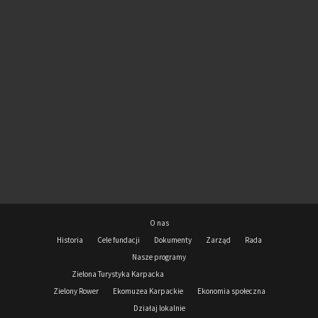
O nas
Historia
Cele fundacji
Dokumenty
Zarząd
Rada
Nasze programy
Zielona Turystyka Karpacka
Zielony Rower
Ekomuzea Karpackie
Ekonomia społeczna
Działaj lokalnie