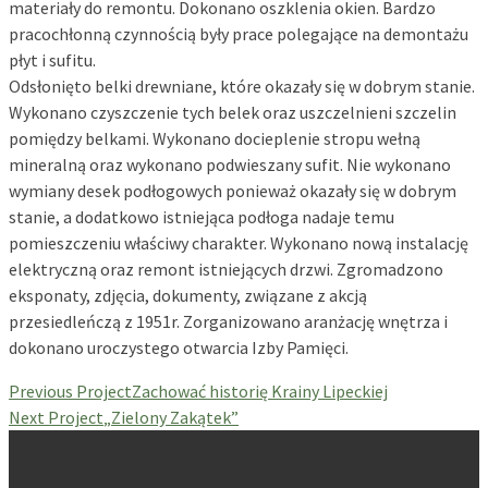
materiały do remontu. Dokonano oszklenia okien. Bardzo
pracochłonną czynnością były prace polegające na demontażu
płyt i sufitu.
Odsłonięto belki drewniane, które okazały się w dobrym stanie.
Wykonano czyszczenie tych belek oraz uszczelnieni szczelin
pomiędzy belkami. Wykonano docieplenie stropu wełną
mineralną oraz wykonano podwieszany sufit. Nie wykonano
wymiany desek podłogowych ponieważ okazały się w dobrym
stanie, a dodatkowo istniejąca podłoga nadaje temu
pomieszczeniu właściwy charakter. Wykonano nową instalację
elektryczną oraz remont istniejących drzwi. Zgromadzono
eksponaty, zdjęcia, dokumenty, związane z akcją
przesiedleńczą z 1951r. Zorganizowano aranżację wnętrza i
dokonano uroczystego otwarcia Izby Pamięci.
Previous Project
Zachować historię Krainy Lipeckiej
Next Project
„Zielony Zakątek”