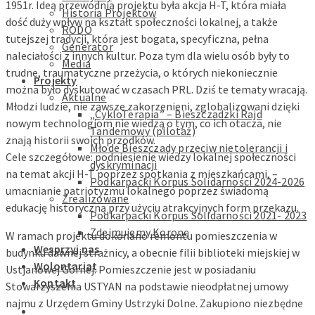
1951r. Ideą przewodnią projektu była akcja H-T, która miała
Historia Projektów
dość duży wpływ na kształt społeczności lokalnej, a także
RODO
tutejszej tradycji, która jest bogata, specyficzna, pełna
Generator
naleciałości z innych kultur. Poza tym dla wielu osób były to
Media
trudne, traumatyczne przeżycia, o których niekoniecznie
Projekty
można było dyskutować w czasach PRL. Dziś te tematy wracają.
Aktualne
Młodzi ludzie, nie zawsze zakorzenieni, zglobalizowani dzięki
„CykloTerapia” – Bieszczadzki Rajd
nowym technologiom nie wiedzą o tym, co ich otacza, nie
Tandemowy (pilotaż)
znają historii swoich przodków.
Młode Bieszczady przeciw nietolerancji i
Cele szczegółowe: podniesienie wiedzy lokalnej społeczności
dyskryminacji
na temat akcji H-T poprzez spotkania z mieszkańcami, –
Podkarpacki Korpus Solidarności 2024-2026
umacnianie patriotyzmu lokalnego poprzez świadomą
Zrealizowane
edukację historyczną przy użyciu atrakcyjnych form przekazu.
Podkarpacki Korpus Solidarności 2021- 2023
Zdejmujemy Koronę
W ramach projektu dokonano remontu pomieszczenia w
Wesprzyj nas
budynku dawnej strażnicy, a obecnie filii biblioteki miejskiej w
Wolontariat
Ustjanowej Górnej. Pomieszczenie jest w posiadaniu
Kontakt
Stowarzyszenia USTYAN na podstawie nieodpłatnej umowy
najmu z Urzędem Gminy Ustrzyki Dolne. Zakupiono niezbędne