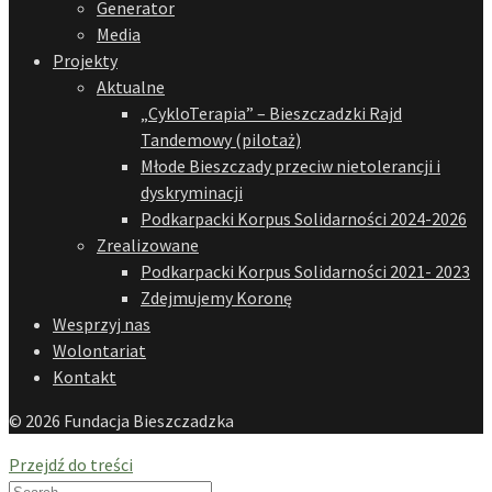
Generator
Media
Projekty
Aktualne
„CykloTerapia” – Bieszczadzki Rajd
Tandemowy (pilotaż)
Młode Bieszczady przeciw nietolerancji i
dyskryminacji
Podkarpacki Korpus Solidarności 2024-2026
Zrealizowane
Podkarpacki Korpus Solidarności 2021- 2023
Zdejmujemy Koronę
Wesprzyj nas
Wolontariat
Kontakt
© 2026 Fundacja Bieszczadzka
Przejdź do treści
Search