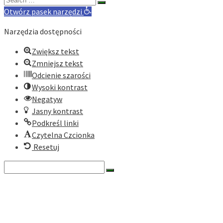
for:
Otwórz pasek narzędzi
Narzędzia dostępności
Zwiększ tekst
Zmniejsz tekst
Odcienie szarości
Wysoki kontrast
Negatyw
Jasny kontrast
Podkreśl linki
Czytelna Czcionka
Resetuj
Search
for:
O nas
Historia
Cele fundacji
Dokumenty