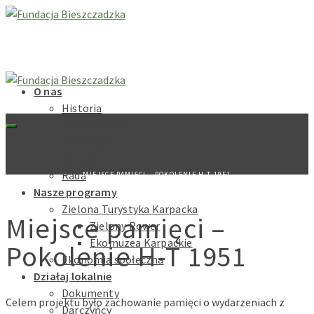
O nas
Historia
Cele fundacji
Dokumenty
Zarząd
Rada
MIEJSCE PAMIĘCI – POKOLENIE H-T 1951
Nasze programy
Zielona Turystyka Karpacka
Miejsce pamięci –
Zielony Rower
Ekomuzea Karpackie
Pokolenie H-T 1951
Ekonomia społeczna
Działaj lokalnie
Dokumenty
Celem projektu było zachowanie pamięci o wydarzeniach z
Darczyńcy