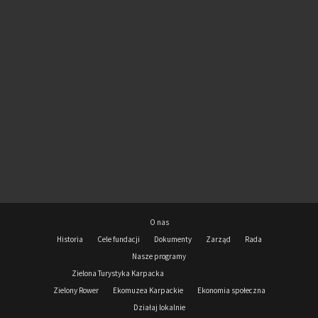
O nas
Historia
Cele fundacji
Dokumenty
Zarząd
Rada
Nasze programy
Zielona Turystyka Karpacka
Zielony Rower
Ekomuzea Karpackie
Ekonomia społeczna
Działaj lokalnie