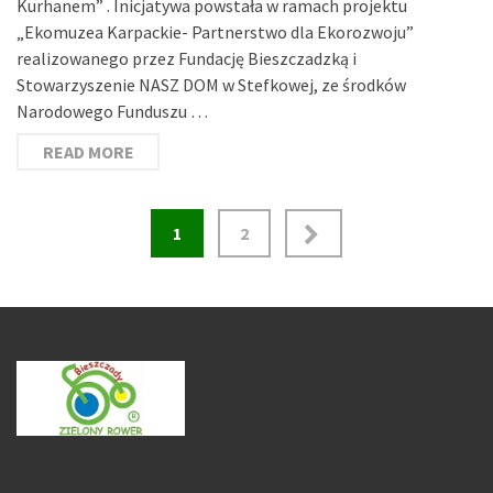
Kurhanem” . Inicjatywa powstała w ramach projektu
„Ekomuzea Karpackie- Partnerstwo dla Ekorozwoju”
realizowanego przez Fundację Bieszczadzką i
Stowarzyszenie NASZ DOM w Stefkowej, ze środków
Narodowego Funduszu …
READ MORE
Stronicowanie
1
2
wpisów