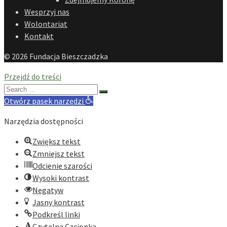
Wesprzyj nas
Wolontariat
Kontakt
© 2026 Fundacja Bieszczadzka
Przejdź do treści
Search
for:
Otwórz pasek narzędzi
Narzędzia dostępności
Zwiększ tekst
Zmniejsz tekst
Odcienie szarości
Wysoki kontrast
Negatyw
Jasny kontrast
Podkreśl linki
Czytelna Czcionka