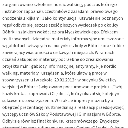
zorganizowano szkolenie nordic walking, podczas którego
instruktor zapoznał uczestników z zasadami prawidłowego
chodzenia z kijkami. Jako kontynuacja i utrwalenie poznanych
reguł odbyło się jeszcze sześć pieszych wycieczek po okolicy
Bóbrki i szlakiem wokół Jeziora Myczkowieckiego. Efektem
realizowanych działań są materiały informacyjne umieszczone
w gablotach wiszących na budynku szkoły w Bóbrce oraz folder
zawierający wiadomości o ciekawych miejscach. W ramach
działań zakupiono materiały potrzebne do zrealizowania
projektu m.in.: gabloty informacyjne, antyramy, kije nordic
walking, materiały i urządzenia, które ułatwią pracę w
stowarzyszeniu i w szkole. 29.01.2012r. w budynku Świetlicy
wiejskiej w Bóbrce świętowano podsumowanie projektu „Twój
każdy krok… zaprowadzi Cię do…”, który okazał się kolejnym
sukcesem stowarzyszenia. W trakcie imprezy można było
obejrzeć prezentację multimedialną z realizacji przedsięwzięć,
występy uczniów Szkoły Podstawowej i Gimnazjum w Bóbrce.
Odbył się również finał konkursu krasomówczego. Zwycięzcy
otrzymali nagrody ufundowane przez Gminny Ośrodek Kultury