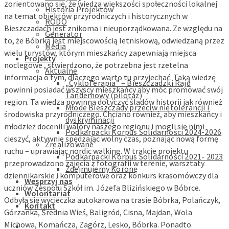
zorientowano się, że wiedza większości społeczności lokalnej
Historia Projektów
na temat obiektów przyrodniczych i historycznych w
RODO
Bieszczadach jest znikoma i nieuporządkowana. Ze względu na
Generator
to, że Bóbrka jest miejscowością letniskową, odwiedzaną przez
Media
wielu turystów, którym mieszkańcy zapewniają miejsca
Projekty
noclegowe , stwierdzono, że potrzebna jest rzetelna
Aktualne
informacja o tym, dlaczego warto tu przyjechać. Taką wiedzę
„CykloTerapia” – Bieszczadzki Rajd
powinni posiadać wszyscy mieszkańcy aby móc promować swój
Tandemowy (pilotaż)
region. Ta wiedza powinna dotyczyć śladów historii jak również
Młode Bieszczady przeciw nietolerancji i
środowiska przyrodniczego. Chciano również, aby mieszkańcy i
dyskryminacji
młodzież docenili walory naszego regionu i mogli się nimi
Podkarpacki Korpus Solidarności 2024-2026
cieszyć, aktywnie spędzając wolny czas, poznając nową formę
Zrealizowane
ruchu – uprawiając nordic walking. W trakcie projektu
Podkarpacki Korpus Solidarności 2021- 2023
przeprowadzono zajęcia z fotografii w terenie, warsztaty
Zdejmujemy Koronę
dziennikarskie i komputerowe oraz konkurs krasomówczy dla
Wesprzyj nas
uczniów Zespołu Szkół im. Józefa Blizińskiego w Bóbrce.
Wolontariat
Odbyła się wycieczka autokarowa na trasie Bóbrka, Polańczyk,
Kontakt
Górzanka, Średnia Wieś, Baligród, Cisna, Majdan, Wola
Michowa, Komańcza, Zagórz, Lesko, Bóbrka. Ponadto