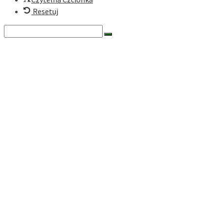
Resetuj
Search
for:
O nas
Historia
Cele fundacji
Dokumenty
Zarząd
Rada
Nasze programy
Zielona Turystyka Karpacka
Zielony Rower
Ekomuzea Karpackie
Ekonomia społeczna
Działaj lokalnie
Dokumenty
Darczyńcy
Historia Projektów
RODO
Generator
Media