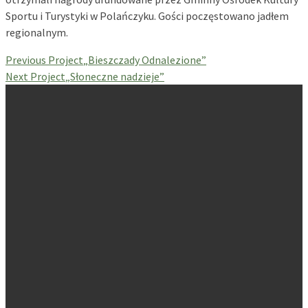
Sportu i Turystyki w Polańczyku. Gości poczęstowano jadłem
regionalnym.
Previous Project
„Bieszczady Odnalezione”
Next Project
„Słoneczne nadzieje”