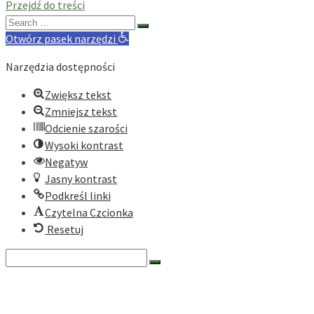
Przejdź do treści
Search
for:
Otwórz pasek narzędzi
Narzędzia dostępności
Zwiększ tekst
Zmniejsz tekst
Odcienie szarości
Wysoki kontrast
Negatyw
Jasny kontrast
Podkreśl linki
Czytelna Czcionka
Resetuj
Search
for:
O nas
Historia
Cele fundacji