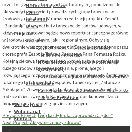
uczestnictwa w wydarzeniach kulturalnych , pobudzenie do
Historia Projektów
aktywności nauczycieli prowadzących grupy taneczne w
RODO
środowisku lokalnym W ramach realizacji projektu Zespół
Generator
„Bandanki” otrzymał buty taneczne do tańców ludowych, w
Media
których prezentował będzie nowy repertuar taneczny zarówno
Projekty
w środowisku lokalnym, jaki i regionalnym. Odbyły się
Aktualne
dwukrotnie warsztaty taneczne dla Zespołu prowadzone przez
„CykloTerapia” – Bieszczadzki Rajd
choreografa Zespołu Tańca z Rzeszowa Pana Tomasza Rożka.
Tandemowy (pilotaż)
Kolejną ciekawą formą realizacji projektu była organizacja
Młode Bieszczady przeciw nietolerancji i
dużego środowiskowego spotkania, promującego i
dyskryminacji
rozwijającego rozwój artystyczny dzieci i młodzieży środowiska
Podkarpacki Korpus Solidarności 2024-2026
lokalnego tj. II Przegląd Zespołów Tanecznych- „Zatańcz z
Zrealizowane
Mikołajem”. We wszystkich działaniach zaangażowani byli
Podkarpacki Korpus Solidarności 2021- 2023
rodzice dzieci z zespołu Bandanki oraz opiekunowie dzieci
Zdejmujemy Koronę
biorących udział w przeglądzie tanecznym.
Wesprzyj nas
Wolontariat
Previous Project
„Twój każdy krok... zaprowadzi Cię do...”
Kontakt
Next Project
„Aktywnie znaczy zdrowo”