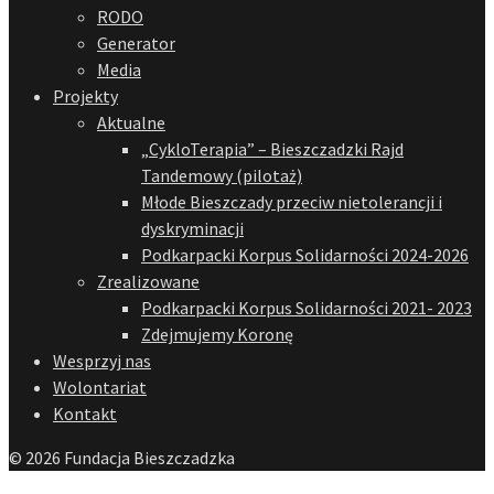
RODO
Generator
Media
Projekty
Aktualne
„CykloTerapia” – Bieszczadzki Rajd
Tandemowy (pilotaż)
Młode Bieszczady przeciw nietolerancji i
dyskryminacji
Podkarpacki Korpus Solidarności 2024-2026
Zrealizowane
Podkarpacki Korpus Solidarności 2021- 2023
Zdejmujemy Koronę
Wesprzyj nas
Wolontariat
Kontakt
© 2026 Fundacja Bieszczadzka