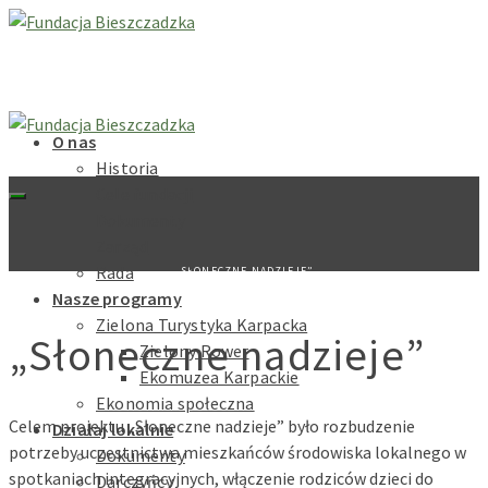
O nas
Historia
Cele fundacji
Dokumenty
Zarząd
Rada
„SŁONECZNE NADZIEJE”
Nasze programy
Zielona Turystyka Karpacka
„Słoneczne nadzieje”
Zielony Rower
Ekomuzea Karpackie
Ekonomia społeczna
Celem projektu „Słoneczne nadzieje” było rozbudzenie
Działaj lokalnie
potrzeby uczestnictwa mieszkańców środowiska lokalnego w
Dokumenty
spotkaniach integracyjnych, włączenie rodziców dzieci do
Darczyńcy