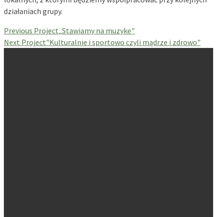
działaniach grupy.
Previous Project
„Stawiamy na muzykę"
Next Project
"Kulturalnie i sportowo czyli mądrze i zdrowo"