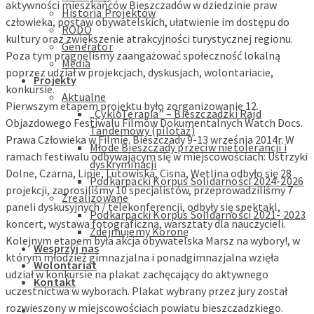
aktywności mieszkańców Bieszczadów w dziedzinie praw
Historia Projektów
człowieka, postaw obywatelskich, ułatwienie im dostępu do
RODO
kultury oraz zwiększenie atrakcyjności turystycznej regionu.
Generator
Poza tym pragnęliśmy zaangażować społeczność lokalną
Media
poprzez udział w projekcjach, dyskusjach, wolontariacie,
Projekty
konkursie.
Aktualne
Pierwszym etapem projektu było zorganizowanie 12.
„CykloTerapia” – Bieszczadzki Rajd
Objazdowego Festiwalu Filmów Dokumentalnych Watch Docs.
Tandemowy (pilotaż)
Prawa Człowieka w Filmie. Bieszczady 9-13 września 2014r. W
Młode Bieszczady przeciw nietolerancji i
ramach festiwalu odbywającym się w miejscowościach: Ustrzyki
dyskryminacji
Dolne, Czarna, Lipie, Lutowiska, Cisna, Wetlina odbyło się 28
Podkarpacki Korpus Solidarności 2024-2026
projekcji, zaprosiliśmy 10 specjalistów, przeprowadziliśmy 7
Zrealizowane
paneli dyskusyjnych / telekonferencji, odbyły się spektakl,
Podkarpacki Korpus Solidarności 2021- 2023
koncert, wystawa fotograficzna, warsztaty dla nauczycieli.
Zdejmujemy Koronę
Kolejnym etapem była akcja obywatelska Marsz na wybory!, w
Wesprzyj nas
którym młodzież gimnazjalna i ponadgimnazjalna wzięła
Wolontariat
udział w konkursie na plakat zachęcający do aktywnego
Kontakt
uczestnictwa w wyborach. Plakat wybrany przez jury został
rozwieszony w miejscowościach powiatu bieszczadzkiego.