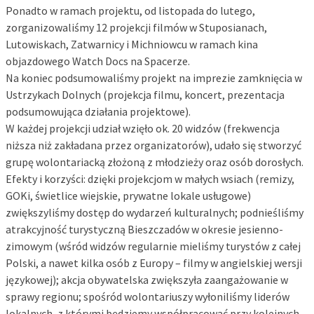
Ponadto w ramach projektu, od listopada do lutego,
zorganizowaliśmy 12 projekcji filmów w Stuposianach,
Lutowiskach, Zatwarnicy i Michniowcu w ramach kina
objazdowego Watch Docs na Spacerze.
Na koniec podsumowaliśmy projekt na imprezie zamknięcia w
Ustrzykach Dolnych (projekcja filmu, koncert, prezentacja
podsumowująca działania projektowe).
W każdej projekcji udział wzięło ok. 20 widzów (frekwencja
niższa niż zakładana przez organizatorów), udało się stworzyć
grupę wolontariacką złożoną z młodzieży oraz osób dorosłych.
Efekty i korzyści: dzięki projekcjom w małych wsiach (remizy,
GOKi, świetlice wiejskie, prywatne lokale usługowe)
zwiększyliśmy dostęp do wydarzeń kulturalnych; podnieśliśmy
atrakcyjność turystyczną Bieszczadów w okresie jesienno-
zimowym (wśród widzów regularnie mieliśmy turystów z całej
Polski, a nawet kilka osób z Europy – filmy w angielskiej wersji
językowej); akcja obywatelska zwiększyła zaangażowanie w
sprawy regionu; spośród wolontariuszy wyłoniliśmy liderów
lokalnych, z którymi będziemy współpracować przy kolejnych