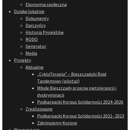
Ekonomia społeczna
Działaj lokalnie
Dokumenty
Darczyńcy
Historia Projektów
RODO
Generator
Media
Projekty
Aktualne
„CykloTerapia” – Bieszczadzki Rajd
Tandemowy (pilotaż)
Młode Bieszczady przeciw nietolerancji i
dyskryminacji
Podkarpacki Korpus Solidarności 2024-2026
Zrealizowane
Podkarpacki Korpus Solidarności 2021- 2023
Zdejmujemy Koronę
Wesprzyj nas