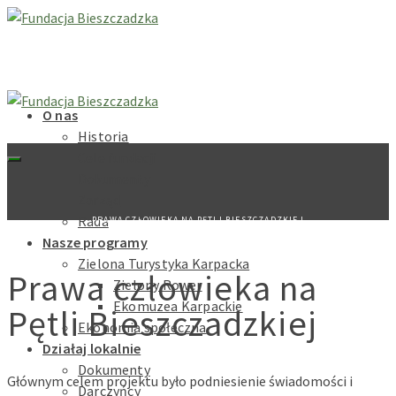
O nas
Historia
Cele fundacji
Dokumenty
Zarząd
Rada
PRAWA CZŁOWIEKA NA PĘTLI BIESZCZADZKIEJ
Nasze programy
Zielona Turystyka Karpacka
Prawa człowieka na
Zielony Rower
Ekomuzea Karpackie
Pętli Bieszczadzkiej
Ekonomia społeczna
Działaj lokalnie
Dokumenty
Głównym celem projektu było podniesienie świadomości i
Darczyńcy