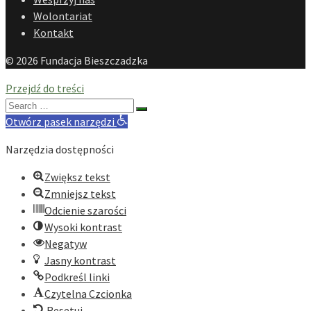
Wolontariat
Kontakt
© 2026 Fundacja Bieszczadzka
Przejdź do treści
Search
for:
Otwórz pasek narzędzi
Narzędzia dostępności
Zwiększ tekst
Zmniejsz tekst
Odcienie szarości
Wysoki kontrast
Negatyw
Jasny kontrast
Podkreśl linki
Czytelna Czcionka
Resetuj