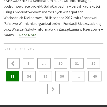
ZAPROSZENIE na Seminarium naukowo-informacyjne
podsumowujące projekt GoToCarpathia – certyfikat jakości
usług i produktów ekoturystycznych w Karpatach
Wschodnich Kielnarowa, 28 listopada 2012 roku Szanowni
Państwo W imieniu organizatorów – Fundacji Bieszczadzkiej
oraz Wyższej Szkoły Informatyki i Zarządzania w Rzeszowie –
mamy …
Read More
20 LISTOPADA, 2012
Stronicowanie
1
…
30
31
32
wpisów
33
34
35
36
…
40