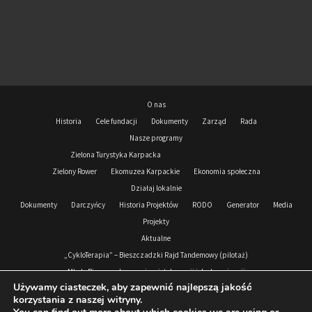
O nas
Historia
Cele fundacji
Dokumenty
Zarząd
Rada
Nasze programy
Zielona Turystyka Karpacka
Zielony Rower
Ekomuzea Karpackie
Ekonomia społeczna
Działaj lokalnie
Dokumenty
Darczyńcy
Historia Projektów
RODO
Generator
Media
Projekty
Aktualne
„CykloTerapia” – Bieszczadzki Rajd Tandemowy (pilotaż)
Młode Bieszczady przeciw nietolerancji i dyskryminacji
Używamy ciasteczek, aby zapewnić najlepszą jakość
Podkarpacki Korpus Solidarności 2024-2026
korzystania z naszej witryny.
Zrealizowane