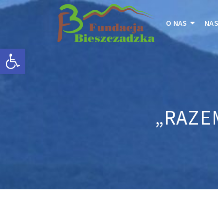
O NAS
NAS
Otwórz pasek narzędzi
„RAZE