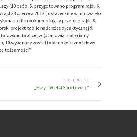
szy (10 osób) 5. przygotowano program rajdu 6.
rajd 23 czerwca 2012 ( ostatecznie w nim wzięło
wykonano film dokumentujący przebieg rajdu 8.
ski projekt tablic na ścieżce dydaktycznej 9.
talowano tablice jw. (stanowią materialny
u), 10.wykonany został folder okolicznościowy
ce tożsamości”
NEXT PROJECT
„Mały - Wielki Sportowiec”