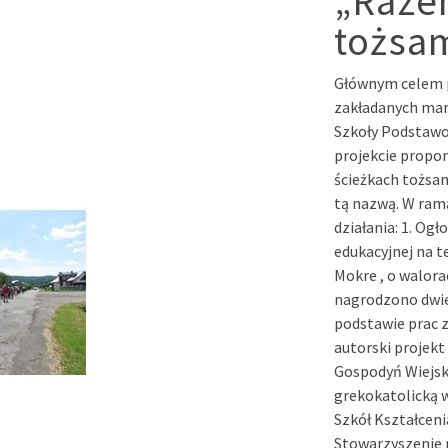
„Raze
tożsa
Głównym celem p
zakładanych mar
Szkoły Podstawo
projekcie propo
ścieżkach tożsam
tą nazwą. W ram
działania: 1. Ogł
edukacyjnej na 
Mokre , o walora
nagrodzono dwie 
podstawie prac 
autorski projekt
Gospodyń Wiejski
grekokatolicką 
Szkół Kształcen
Stowarzyszenie 