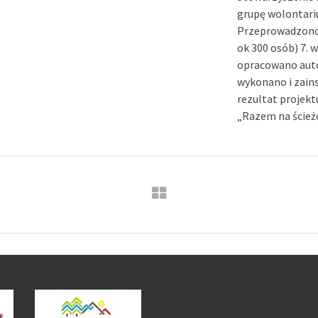
grupę wolontariu
Przeprowadzono 
ok 300 osób) 7. 
opracowano autor
wykonano i zains
rezultat projekt
„Razem na ścież