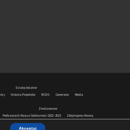
Działaj lokalnie
yńcy
Historia Projektów
RODO
Generator
Media
Zrealizowane
Podkarpacki Korpus Solidarności 2021- 2023
Zdejmujemy Koronę
Akceptuj