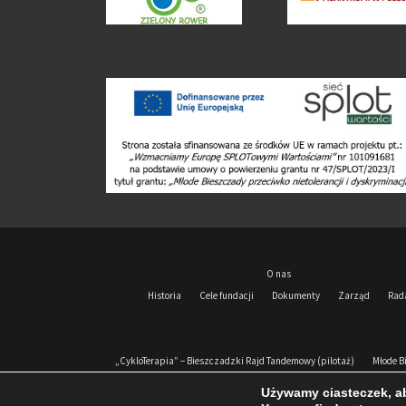
O nas
Historia
Cele fundacji
Dokumenty
Zarząd
Rad
„CykloTerapia” – Bieszczadzki Rajd Tandemowy (pilotaż)
Młode B
Używamy ciasteczek, ab