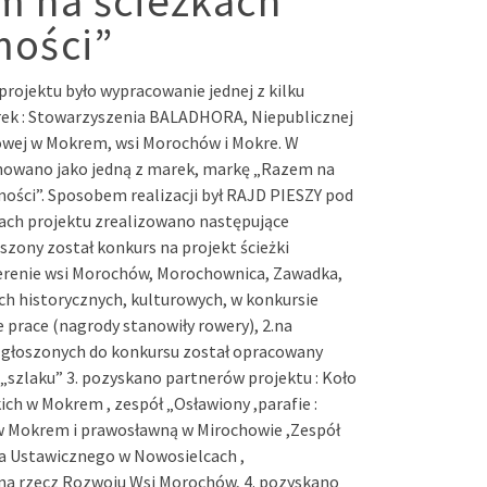
m na ścieżkach
mości”
rojektu było wypracowanie jednej z kilku
ek : Stowarzyszenia BALADHORA, Niepublicznej
wej w Mokrem, wsi Morochów i Mokre. W
nowano jako jedną z marek, markę „Razem na
ości”. Sposobem realizacji był RAJD PIESZY pod
ach projektu zrealizowano następujące
oszony został konkurs na projekt ścieżki
terenie wsi Morochów, Morochownica, Zawadka,
ch historycznych, kulturowych, w konkursie
prace (nagrody stanowiły rowery), 2.na
zgłoszonych do konkursu został opracowany
 „szlaku” 3. pozyskano partnerów projektu : Koło
ch w Mokrem , zespół „Osławiony ,parafie :
w Mokrem i prawosławną w Mirochowie ,Zespół
ia Ustawicznego w Nowosielcach ,
na rzecz Rozwoju Wsi Morochów, 4. pozyskano