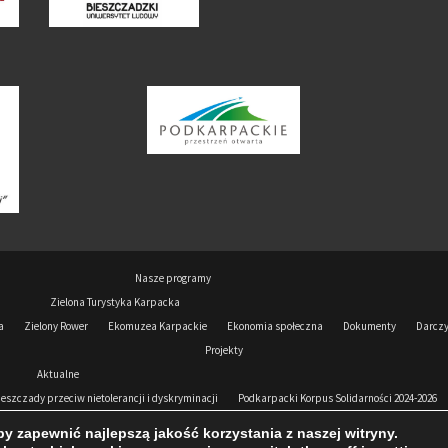
Nasze programy
Zielona Turystyka Karpacka
a
Zielony Rower
Ekomuzea Karpackie
Ekonomia społeczna
Dokumenty
Darcz
Projekty
Aktualne
ieszczady przeciw nietolerancji i dyskryminacji
Podkarpacki Korpus Solidarności 2024-2026
Wesprzyj nas
Wolontariat
Kontakt
y zapewnić najlepszą jakość korzystania z naszej witryny.