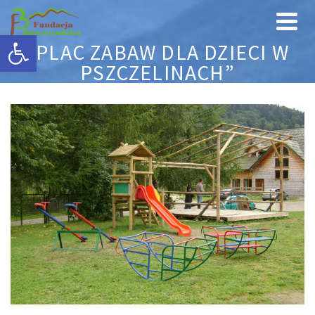
Otwórz pasek narzędzi
„PLAC ZABAW DLA DZIECI W
PSZCZELINACH”