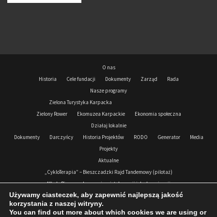
O nas
Historia
Cele fundacji
Dokumenty
Zarząd
Rada
Nasze programy
Zielona Turystyka Karpacka
Zielony Rower
Ekomuzea Karpackie
Ekonomia społeczna
Działaj lokalnie
Dokumenty
Darczyńcy
Historia Projektów
RODO
Generator
Media
Projekty
Aktualne
„CykloTerapia” – Bieszczadzki Rajd Tandemowy (pilotaż)
Młode Bieszczady przeciw nietolerancji i dyskryminacji
Używamy ciasteczek, aby zapewnić najlepszą jakość
Podkarpacki Korpus Solidarności 2024-2026
korzystania z naszej witryny.
Zrealizowane
You can find out more about which cookies we are using or