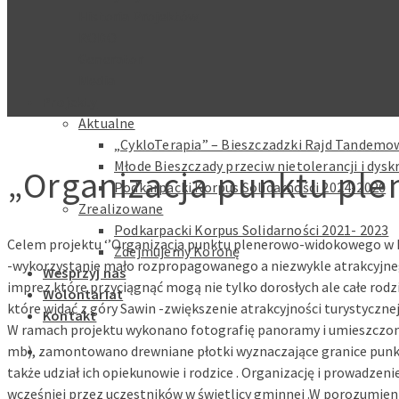
Historia Projektów
RODO
Generator
Media
Projekty
Aktualne
„CykloTerapia” – Bieszczadzki Rajd Tandemow
Młode Bieszczady przeciw nietolerancji i dysk
„Organizacja punktu pl
Podkarpacki Korpus Solidarności 2024-2026
Zrealizowane
Podkarpacki Korpus Solidarności 2021- 2023
Celem projektu ‘’Organizacja punktu plenerowo-widokowego w P
Zdejmujemy Koronę
-wykorzystanie mało rozpropagowanego a niezwykle atrakcyjnego
Wesprzyj nas
imprez które przyciągnąć mogą nie tylko dorosłych ale całe ro
Wolontariat
które widać z góry Sawin -zwiększenie atrakcyjności turystycz
Kontakt
W ramach projektu wykonano fotografię panoramy i umieszczono
mb), zamontowano drewniane płotki wyznaczające granice punktu 
także udział ich opiekunowie i rodzice . Organizację i prowadze
wcześniej przez uczestników w świetlicy gminnej .W porozumien