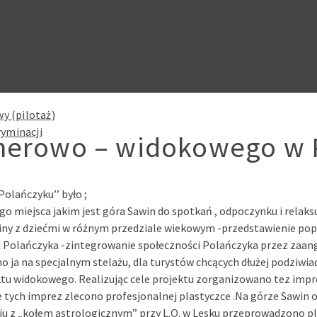
y (pilotaż)
ryminacji
enerowo – widokowego w 
olańczyku’’ było ;
 miejsca jakim jest góra Sawin do spotkań , odpoczynku i relaks
dziny z dziećmi w różnym przedziale wiekowym -przedstawienie p
nej Polańczyka -zintegrowanie społeczności Polańczyka przez zaa
 ja na specjalnym stelażu, dla turystów chcących dłużej podziw
widokowego. Realizując cele projektu zorganizowano tez imprezy ma
nie tych imprez zlecono profesjonalnej plastyczce .Na górze Sawin
iu z „kołem astrologicznym” przy L.O. w Lesku przeprowadzono pl