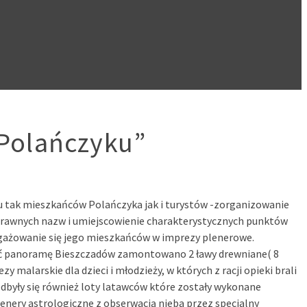
Polańczyku”
u tak mieszkańców Polańczyka jak i turystów -zorganizowanie
oprawnych nazw i umiejscowienie charakterystycznych punktów
ngażowanie się jego mieszkańców w imprezy plenerowe.
iać panoramę Bieszczadów zamontowano 2 ławy drewniane( 8
larskie dla dzieci i młodzieży, w których z racji opieki brali
 odbyły się również loty latawców które zostały wykonane
enery astrologiczne z obserwacją nieba przez specjalny