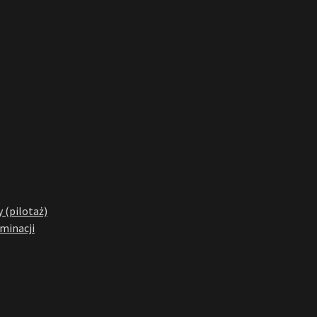
 (pilotaż)
yminacji