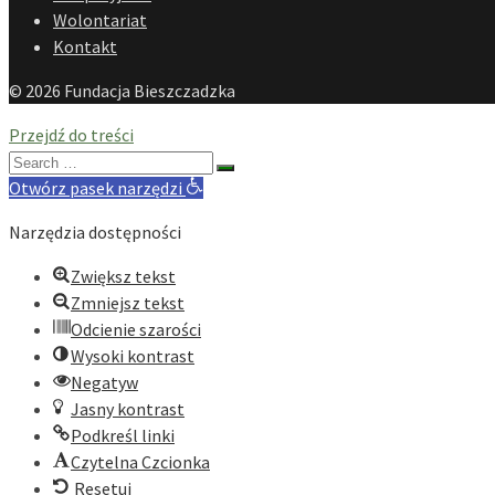
Wolontariat
Kontakt
© 2026 Fundacja Bieszczadzka
Przejdź do treści
Search
for:
Otwórz pasek narzędzi
Narzędzia dostępności
Zwiększ tekst
Zmniejsz tekst
Odcienie szarości
Wysoki kontrast
Negatyw
Jasny kontrast
Podkreśl linki
Czytelna Czcionka
Resetuj