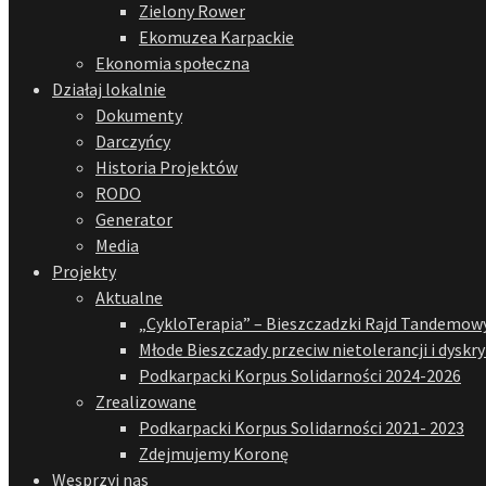
Zielony Rower
Ekomuzea Karpackie
Ekonomia społeczna
Działaj lokalnie
Dokumenty
Darczyńcy
Historia Projektów
RODO
Generator
Media
Projekty
Aktualne
„CykloTerapia” – Bieszczadzki Rajd Tandemowy
Młode Bieszczady przeciw nietolerancji i dyskr
Podkarpacki Korpus Solidarności 2024-2026
Zrealizowane
Podkarpacki Korpus Solidarności 2021- 2023
Zdejmujemy Koronę
Wesprzyj nas