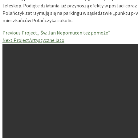
teleskop. Podjęte działania już przynoszą efekty w postaci cora
Polańczyk zatrzymują się na parkingu w sąsiedztwie „punktu p-w
mieszkańców Polańczyka i okolic.
Previous Project
„ Św. Jan Nepomucen też pomoże”
Next Project
Artystyczne lato