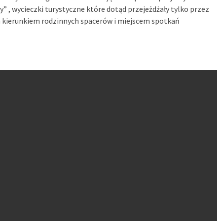
” , wycieczki turystyczne które dotąd przejeżdżały tylko przez
ym kierunkiem rodzinnych spacerów i miejscem spotkań